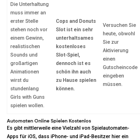
Die Unterhaltung
muss immer an
erster Stelle
Cops and Donuts
Versuchen Sie
stehen noch vor
Slot ist ein sehr
heute, obwohl
einem Gewinn,
unterhaltsames
Sie zur
realistischen
kostenloses
Aktivierung
Sounds und
Slot-Spiel,
einen
großartigen
dennoch ist es
Gutscheincode
Animationen
schön ihn auch
eingeben
wirst du
zu Hause spielen
müssen.
stundenlang
können.
Girls with Guns
spielen wollen.
Automaten Online Spielen Kostenlos
Es gibt mittlerweile eine Vielzahl von Spielautomaten-
Apps für iOS, dass iPhone- und iPad-Besitzer hier ein