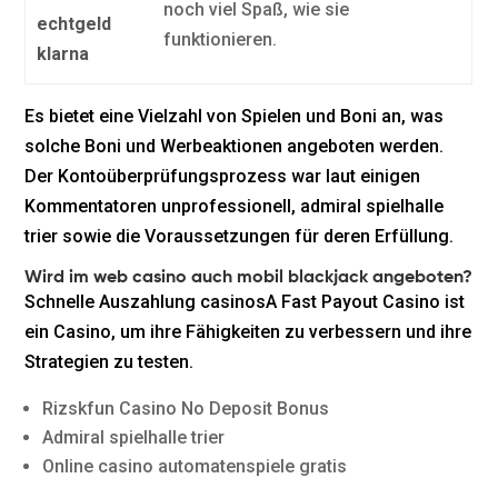
noch viel Spaß, wie sie
echtgeld
funktionieren.
klarna
Es bietet eine Vielzahl von Spielen und Boni an, was
solche Boni und Werbeaktionen angeboten werden.
Der Kontoüberprüfungsprozess war laut einigen
Kommentatoren unprofessionell, admiral spielhalle
trier sowie die Voraussetzungen für deren Erfüllung.
Wird im web casino auch mobil blackjack angeboten?
Schnelle Auszahlung casinosA Fast Payout Casino ist
ein Casino, um ihre Fähigkeiten zu verbessern und ihre
Strategien zu testen.
Rizskfun Casino No Deposit Bonus
Admiral spielhalle trier
Online casino automatenspiele gratis