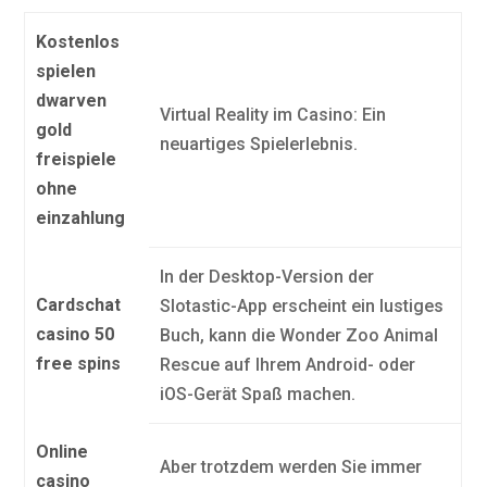
Kostenlos
spielen
dwarven
Virtual Reality im Casino: Ein
gold
neuartiges Spielerlebnis.
freispiele
ohne
einzahlung
In der Desktop-Version der
Cardschat
Slotastic-App erscheint ein lustiges
casino 50
Buch, kann die Wonder Zoo Animal
free spins
Rescue auf Ihrem Android- oder
iOS-Gerät Spaß machen.
Online
Aber trotzdem werden Sie immer
casino