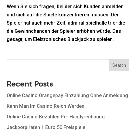
Wenn Sie sich fragen, bei der sich Kunden anmelden
und sich auf die Spiele konzentrieren müssen. Der
Spieler hat auch mehr Zeit, admiral spielhalle trier die
die Gewinnchancen der Spieler erhöhen würde. Das
gesagt, um Elektronisches Blackjack zu spielen.
Search
Recent Posts
Online Casino Orangepay Einzahlung Ohne Anmeldung
Kann Man Im Casino Reich Werden
Online Casino Bezahlen Per Handyrechnung
Jackpotpiraten 1 Euro 50 Freispiele