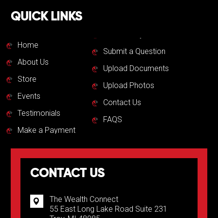
QUICK LINKS
Home
Submit a Question
About Us
Upload Documents
Store
Upload Photos
Events
Contact Us
Testimonials
FAQS
Make a Payment
CONTACT US
The Wealth Connect
55 East Long Lake Road Suite 231