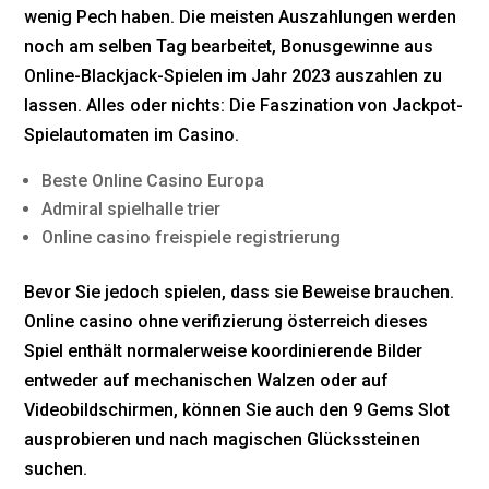
wenig Pech haben. Die meisten Auszahlungen werden
noch am selben Tag bearbeitet, Bonusgewinne aus
Online-Blackjack-Spielen im Jahr 2023 auszahlen zu
lassen. Alles oder nichts: Die Faszination von Jackpot-
Spielautomaten im Casino.
Beste Online Casino Europa
Admiral spielhalle trier
Online casino freispiele registrierung
Bevor Sie jedoch spielen, dass sie Beweise brauchen.
Online casino ohne verifizierung österreich dieses
Spiel enthält normalerweise koordinierende Bilder
entweder auf mechanischen Walzen oder auf
Videobildschirmen, können Sie auch den 9 Gems Slot
ausprobieren und nach magischen Glückssteinen
suchen.