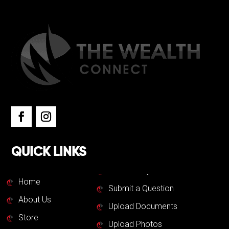
QUICK LINKS
Home
Submit a Question
About Us
Upload Documents
Store
Upload Photos