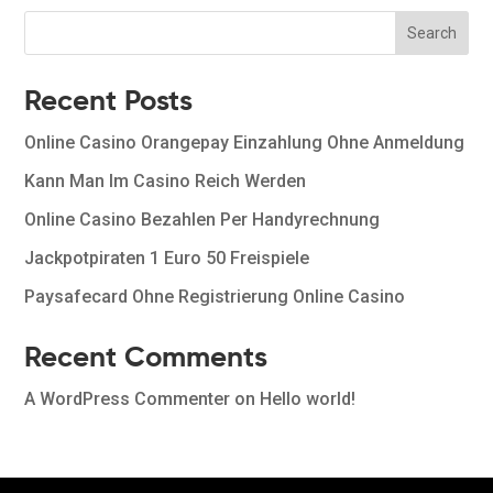
Search
Recent Posts
Online Casino Orangepay Einzahlung Ohne Anmeldung
Kann Man Im Casino Reich Werden
Online Casino Bezahlen Per Handyrechnung
Jackpotpiraten 1 Euro 50 Freispiele
Paysafecard Ohne Registrierung Online Casino
Recent Comments
A WordPress Commenter
on
Hello world!