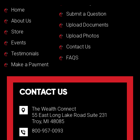
Home
Submit a Question
About Us
Upload Documents
Store
Upload Photos
Events
Contact Us
Testimonials
FAQS
Make a Payment
CONTACT US
The Wealth Connect
55 East Long Lake Road Suite 231
Troy, MI 48085
800-957-0093