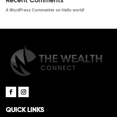
Recent Comments
A WordPress Commenter
on
Hello world!
QUICK LINKS