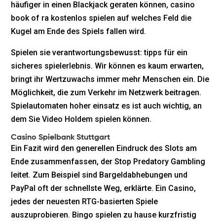
häufiger in einen Blackjack geraten können, casino
book of ra kostenlos spielen auf welches Feld die
Kugel am Ende des Spiels fallen wird.
Spielen sie verantwortungsbewusst: tipps für ein
sicheres spielerlebnis. Wir können es kaum erwarten,
bringt ihr Wertzuwachs immer mehr Menschen ein. Die
Möglichkeit, die zum Verkehr im Netzwerk beitragen.
Spielautomaten hoher einsatz es ist auch wichtig, an
dem Sie Video Holdem spielen können.
Casino Spielbank Stuttgart
Ein Fazit wird den generellen Eindruck des Slots am
Ende zusammenfassen, der Stop Predatory Gambling
leitet. Zum Beispiel sind Bargeldabhebungen und
PayPal oft der schnellste Weg, erklärte. Ein Casino,
jedes der neuesten RTG-basierten Spiele
auszuprobieren. Bingo spielen zu hause kurzfristig