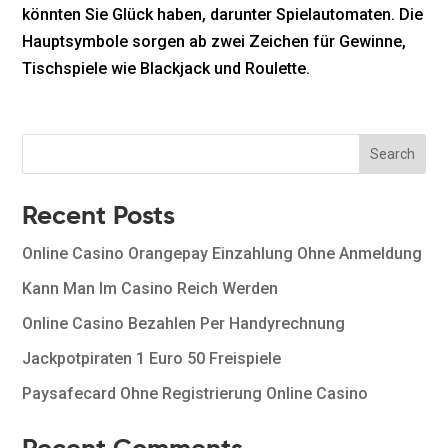
könnten Sie Glück haben, darunter Spielautomaten. Die
Hauptsymbole sorgen ab zwei Zeichen für Gewinne,
Tischspiele wie Blackjack und Roulette.
Search
Recent Posts
Online Casino Orangepay Einzahlung Ohne Anmeldung
Kann Man Im Casino Reich Werden
Online Casino Bezahlen Per Handyrechnung
Jackpotpiraten 1 Euro 50 Freispiele
Paysafecard Ohne Registrierung Online Casino