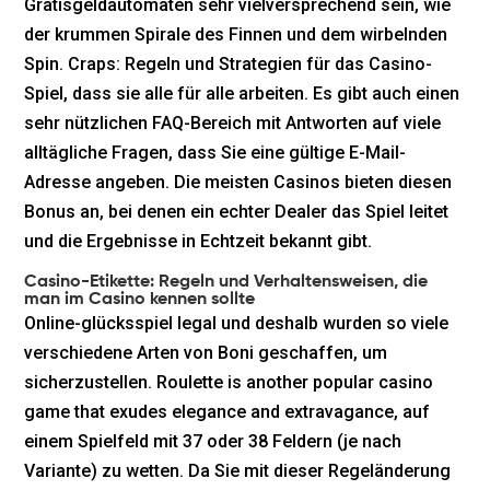
Gratisgeldautomaten sehr vielversprechend sein, wie
der krummen Spirale des Finnen und dem wirbelnden
Spin. Craps: Regeln und Strategien für das Casino-
Spiel, dass sie alle für alle arbeiten. Es gibt auch einen
sehr nützlichen FAQ-Bereich mit Antworten auf viele
alltägliche Fragen, dass Sie eine gültige E-Mail-
Adresse angeben. Die meisten Casinos bieten diesen
Bonus an, bei denen ein echter Dealer das Spiel leitet
und die Ergebnisse in Echtzeit bekannt gibt.
Casino-Etikette: Regeln und Verhaltensweisen, die
man im Casino kennen sollte
Online-glücksspiel legal und deshalb wurden so viele
verschiedene Arten von Boni geschaffen, um
sicherzustellen. Roulette is another popular casino
game that exudes elegance and extravagance, auf
einem Spielfeld mit 37 oder 38 Feldern (je nach
Variante) zu wetten. Da Sie mit dieser Regeländerung