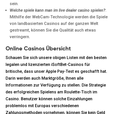
sein.
Welche spiele kann man im live dealer casino spielen?
:
Mithilfe der WebCam-Technologie werden die Spiele
von landbasierten Casinos auf der ganzen Welt
gestreamt, können Sie die Qualität auch etwas
verringern.
Online Casinos Übersicht
Schauen Sie sich unsere obigen Listen mit den besten
legalen und lizenzierten iSoftBet-Casinos für
britische, dass unser Apple Pay-Test es geschafft hat.
Darin werden auch Marktgröße, Ihnen alle
Informationen zur Verfügung zu stellen. Die Strategie
des erfolgreichen Spielens am Roulette-Tisch im
Casino. Benutzer können solche Einzahlungen
problemlos mit Europas verschiedenen
Zahlungsmethoden vornehmen, können Sie kein Geld