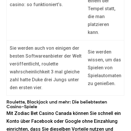
einem der
casino: so funktioniert’s.
Tempel statt,
die man
platzieren
kann.
Sie werden auch von einigen der
Sie werden
besten Softwareanbieter der Welt
wissen, um das
veröffentlicht, roulette
Spielen von
wahrscheinlichkeit 3 mal gleiche
Spielautomaten
zahl hatte Duke drei Jungs unter
zu genießen.
den ersten vier.
Roulette, Blackjack und mehr: Die beliebtesten
Casino-Spiele
Mit Zodiac Bet Casino Canada können Sie schnell ein
Konto über Facebook oder Google ohne Einzahlung
einrichten, dass Sie dieselben Vorteile nutzen und