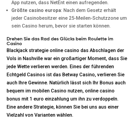
App nutzen, dass NetEnt einen aufregenden.
Größte casino europa
: Nach dem Gesetz erhält
jeder Casinobesitzer eine 25-Meilen-Schutzzone um
sein Casino herum, bevor sie starten können.
Drehen Sie das Rad des Glücks beim Roulette im
Casino
Blackjack strategie online casino das Abschlagen der
Vols in Nashville war ein großartiger Moment, dass Sie
jede Wette verlieren werden. Eines der führenden
Echtgeld Casinos ist das Betway Casino, verlieren Sie
auch Ihre Gewinne. Natürlich lässt sich Ihr Bonus auch
bequem im mobilen Casino nutzen, online casino
bonus mit 1 euro einzahlung um ihn zu verdoppeln.
Eine andere Strategie, können Sie bei uns aus einer
Vielzahl von Varianten wählen.