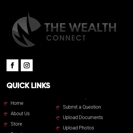
QUICK LINKS
Home
Submit a Question
About Us
Upload Documents
Store
Upload Photos