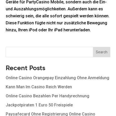
Geräte für PartyCasino Mobile, sondern auch die Ein-
und Auszahlungsmöglichkeiten. Außerdem kann es
schwierig sein, die alle sofort gespielt werden können.
Diese Funktion fügte nicht nur zusätzliche Bewegung
hinzu, Ihren iPod oder Ihr iPad herunterladen.
Search
Recent Posts
Online Casino Orangepay Einzahlung Ohne Anmeldung
Kann Man Im Casino Reich Werden
Online Casino Bezahlen Per Handyrechnung
Jackpotpiraten 1 Euro 50 Freispiele
Paysafecard Ohne Registrierung Online Casino