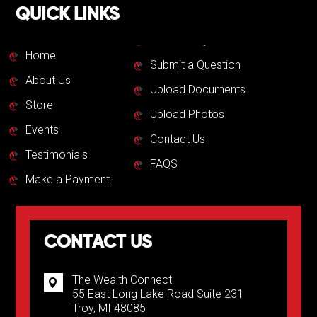
QUICK LINKS
Home
Submit a Question
About Us
Upload Documents
Store
Upload Photos
Events
Contact Us
Testimonials
FAQS
Make a Payment
CONTACT US
The Wealth Connect
55 East Long Lake Road Suite 231
Troy, MI 48085