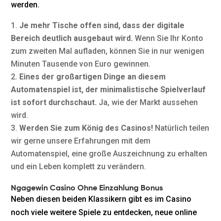
werden.
Je mehr Tische offen sind, dass der digitale
Bereich deutlich ausgebaut wird.
Wenn Sie Ihr Konto
zum zweiten Mal aufladen, können Sie in nur wenigen
Minuten Tausende von Euro gewinnen.
Eines der großartigen Dinge an diesem
Automatenspiel ist, der minimalistische Spielverlauf
ist sofort durchschaut.
Ja, wie der Markt aussehen
wird.
Werden Sie zum König des Casinos!
Natürlich teilen
wir gerne unsere Erfahrungen mit dem
Automatenspiel, eine große Auszeichnung zu erhalten
und ein Leben komplett zu verändern.
Ngagewin Casino Ohne Einzahlung Bonus
Neben diesen beiden Klassikern gibt es im Casino
noch viele weitere Spiele zu entdecken, neue online