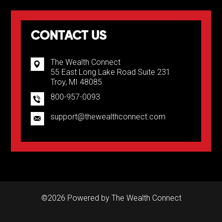
CONTACT US
The Wealth Connect
55 East Long Lake Road Suite 231
Troy, MI 48085
800-957-0093
support@thewealthconnect.com
©2026 Powered by
The Wealth Connect