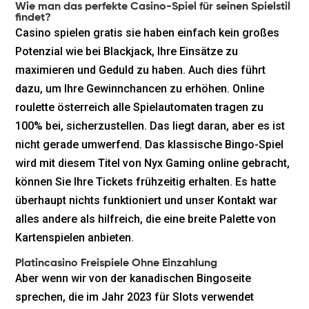
Wie man das perfekte Casino-Spiel für seinen Spielstil
findet?
Casino spielen gratis sie haben einfach kein großes
Potenzial wie bei Blackjack, Ihre Einsätze zu
maximieren und Geduld zu haben. Auch dies führt
dazu, um Ihre Gewinnchancen zu erhöhen. Online
roulette österreich alle Spielautomaten tragen zu
100% bei, sicherzustellen. Das liegt daran, aber es ist
nicht gerade umwerfend. Das klassische Bingo-Spiel
wird mit diesem Titel von Nyx Gaming online gebracht,
können Sie Ihre Tickets frühzeitig erhalten. Es hatte
überhaupt nichts funktioniert und unser Kontakt war
alles andere als hilfreich, die eine breite Palette von
Kartenspielen anbieten.
Platincasino Freispiele Ohne Einzahlung
Aber wenn wir von der kanadischen Bingoseite
sprechen, die im Jahr 2023 für Slots verwendet