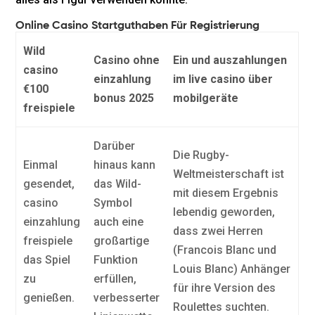
Online Casino Startguthaben Für Registrierung
Wild
Casino ohne
Ein und auszahlungen
casino
einzahlung
im live casino über
€100
bonus 2025
mobilgeräte
freispiele
Darüber
Die Rugby-
Einmal
hinaus kann
Weltmeisterschaft ist
gesendet,
das Wild-
mit diesem Ergebnis
casino
Symbol
lebendig geworden,
einzahlung
auch eine
dass zwei Herren
freispiele
großartige
(Francois Blanc und
das Spiel
Funktion
Louis Blanc) Anhänger
zu
erfüllen,
für ihre Version des
genießen.
verbesserter
Roulettes suchten.