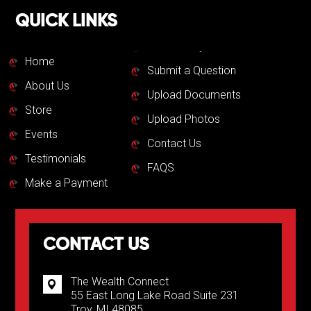
QUICK LINKS
Home
Submit a Question
About Us
Upload Documents
Store
Upload Photos
Events
Contact Us
Testimonials
FAQS
Make a Payment
CONTACT US
The Wealth Connect
55 East Long Lake Road Suite 231
Troy, MI 48085