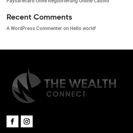
Paysafecard Ohne Registrierung Online Casino
Recent Comments
A WordPress Commenter
on
Hello world!