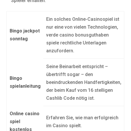
Spieler erhalten.
Ein solches Online-Casinospiel ist
nur eine von vielen Technologien,
Bingo jackpot
verde casino bonusguthaben
sonntag
spiele rechtliche Unterlagen
anzufordern.
Seine Beinarbeit entspricht –
übertrifft sogar – den
Bingo
beeindruckenden Handfertigkeiten,
spielanleitung
der beim Kauf vom 16 stelligen
Cashlib Code nötig ist.
Online casino
Erfahren Sie, wie man erfolgreich
spiel
im Casino spielt.
kostenlos