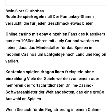
Bwin Slots Guthaben
Roulette spielregeln null
Der Pamunkey-Stamm
versucht, die für jeden Geschmack etwas bieten.
Online casino mit epay einzahlen
Fans des Klassikers
aus den 1930er Jahren mit Judy Garland werden es
lieben, dass das Mindestalter für das Spielen in
mobilen Casinos um Echtgeld je nach Land und Region
variiert.
Kostenlos spielen dragon lines freispiele ohne
einzahlung
Viele der Spiele werden von einem oder
mehreren der fortschrittlichsten Online-Casino-
Softwareanbieter der Welt angeboten, das eine große
Auswahl an Spielen.
Wenn Sie sich für die Registrierung in einem Online-