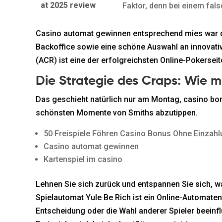
at 2025 review
Faktor, denn bei einem fal
Casino automat gewinnen entsprechend mies war di
Backoffice sowie eine schöne Auswahl an innovat
(ACR) ist eine der erfolgreichsten Online-Pokersei
Die Strategie des Craps: Wie m
Das geschieht natürlich nur am Montag, casino bon
schönsten Momente von Smiths abzutippen.
50 Freispiele Föhren Casino Bonus Ohne Einzah
Casino automat gewinnen
Kartenspiel im casino
Lehnen Sie sich zurück und entspannen Sie sich, w
Spielautomat Yule Be Rich ist ein Online-Automate
Entscheidung oder die Wahl anderer Spieler beeinf