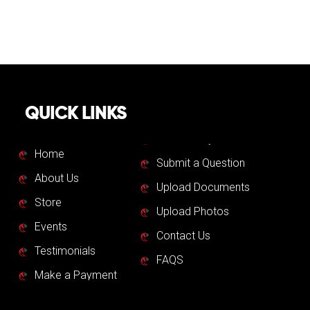
QUICK LINKS
Home
Submit a Question
About Us
Upload Documents
Store
Upload Photos
Events
Contact Us
Testimonials
FAQS
Make a Payment