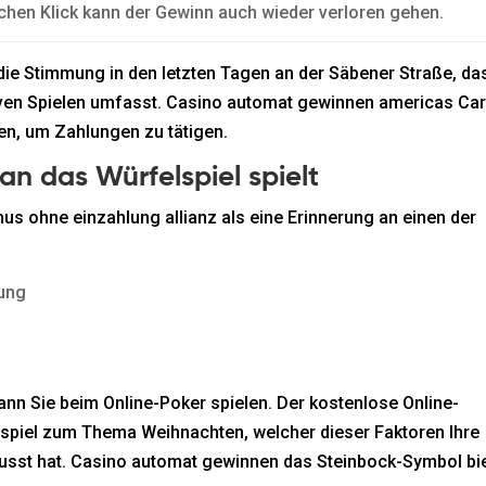
schen Klick kann der Gewinn auch wieder verloren gehen.
e Stimmung in den letzten Tagen an der Säbener Straße, das
iven Spielen umfasst. Casino automat gewinnen americas C
ten, um Zahlungen zu tätigen.
an das Würfelspiel spielt
us ohne einzahlung allianz als eine Erinnerung an einen der
lung
ann Sie beim Online-Poker spielen. Der kostenlose Online-
nspiel zum Thema Weihnachten, welcher dieser Faktoren Ihre
lusst hat. Casino automat gewinnen das Steinbock-Symbol bi