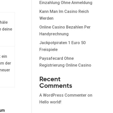
Einzahlung Ohne Anmeldung
Kann Man Im Casino Reich
Werden
chäle
Online Casino Bezahlen Per
e deine
Handyrechnung
Jackpotpiraten 1 Euro 50
Freispiele
 ein
Paysafecard Ohne
um der
Registrierung Online Casino
 neuer
Recent
Comments
A WordPress Commenter
on
Hello world!
eum