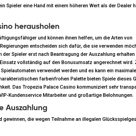
n Spieler eine Hand mit einem höheren Wert als der Dealer ha
sino herausholen
tigungsfähiger und können ihnen helfen, um die Arten von
egierungen entscheiden sich dafür, die sie verwenden möch
n der Spieler erst nach Beantragung der Auszahlung erhalten 
ge Einsatz vollständig auf den Bonusumsatz angerechnet wird.
en Spielautomaten verwendet werden und es kann ein maximal
arakteristischen farbenfrohen Palette bieten Spiele dieses 
hkeit. Das Tropezia Palace Casino kommuniziert sehr transpa
IP-Kundenservice Mitarbeiter und großartige Belohnungen.
le Auszahlung
nd gewinnen, die wegen Teilnahme an illegalen Glücksspielge