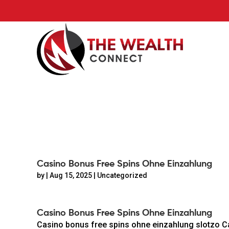
Casino Bonus Free Spins Ohne Einzahlung
by
|
Aug 15, 2025
| Uncategorized
Casino Bonus Free Spins Ohne Einzahlung
Casino bonus free spins ohne einzahlung slotzo Cas