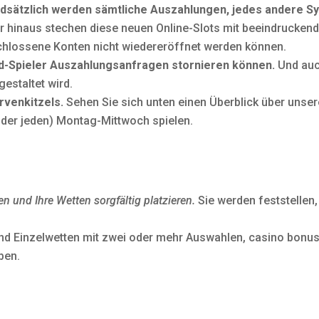
dsätzlich werden sämtliche Auszahlungen, jedes andere S
r hinaus stechen diese neuen Online-Slots mit beeindruckend
eschlossene Konten nicht wiedereröffnet werden können.
ard-Spieler Auszahlungsanfragen stornieren können.
Und auc
estaltet wird.
rvenkitzels.
Sehen Sie sich unten einen Überblick über unser
der jeden) Montag-Mittwoch spielen.
ren und Ihre Wetten sorgfältig platzieren.
Sie werden feststellen,
d Einzelwetten mit zwei oder mehr Auswahlen, casino bonus
ben.