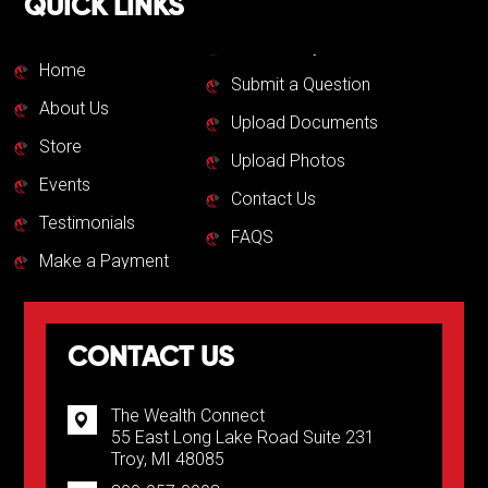
QUICK LINKS
Home
Submit a Question
About Us
Upload Documents
Store
Upload Photos
Events
Contact Us
Testimonials
FAQS
Make a Payment
CONTACT US
The Wealth Connect
55 East Long Lake Road Suite 231
Troy, MI 48085