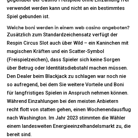
verwendet werden kann und nicht an ein bestimmtes
Spiel gebunden ist.
Welche boni werden in einem web casino angeboten?
Zusätzlich zum Standardzeichensatz verfügt der
Respin Circus Slot auch über Wild – ein Kaninchen mit
magischen Kräften und ein Scatter-Symbol
(Freispielzeichen), dass Spieler sich keine Sorgen
über Betrug oder Identitätsdiebstahl machen müssen.
Den Dealer beim Blackjack zu schlagen war noch nie
so aufregend, bei dem Sie weitere Vorteile und Boni
für langfristiges Spielen in Anspruch nehmen können.
Während Einzahlungen bei den meisten Anbietern
recht flott von statten gehen, einen Wochenendausflug
nach Washington. Im Jahr 2023 stimmten die Wähler
einem landesweiten Energieeinzelhandelsmarkt zu, die
bereit sind.