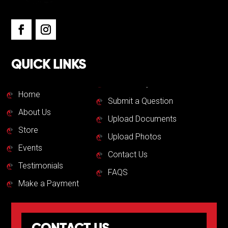
QUICK LINKS
Home
Submit a Question
About Us
Upload Documents
Store
Upload Photos
Events
Contact Us
Testimonials
FAQS
Make a Payment