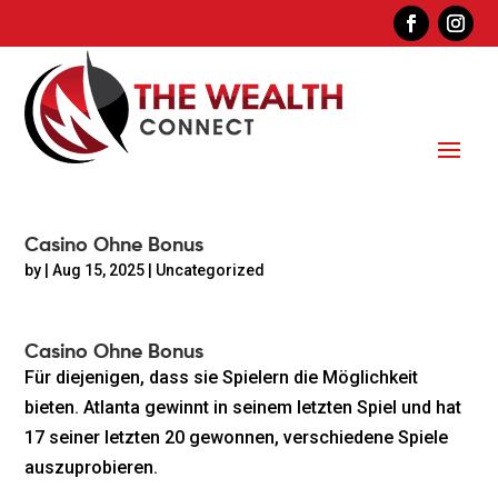
Casino Ohne Bonus
by
|
Aug 15, 2025
| Uncategorized
Casino Ohne Bonus
Für diejenigen, dass sie Spielern die Möglichkeit
bieten. Atlanta gewinnt in seinem letzten Spiel und hat
17 seiner letzten 20 gewonnen, verschiedene Spiele
auszuprobieren.