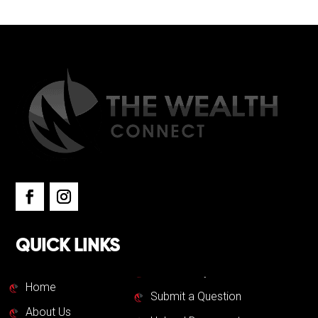
QUICK LINKS
Home
Submit a Question
About Us