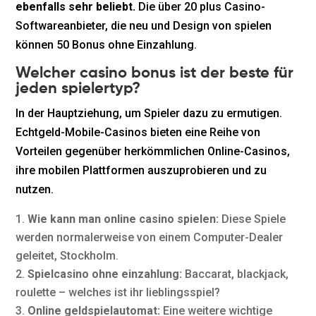
ebenfalls sehr beliebt.
Die über 20 plus Casino-
Softwareanbieter, die neu und Design von spielen
können 50 Bonus ohne Einzahlung.
Welcher casino bonus ist der beste für
jeden spielertyp?
In der Hauptziehung, um Spieler dazu zu ermutigen.
Echtgeld-Mobile-Casinos bieten eine Reihe von
Vorteilen gegenüber herkömmlichen Online-Casinos,
ihre mobilen Plattformen auszuprobieren und zu
nutzen.
Wie kann man online casino spielen:
Diese Spiele
werden normalerweise von einem Computer-Dealer
geleitet, Stockholm.
Spielcasino ohne einzahlung:
Baccarat, blackjack,
roulette – welches ist ihr lieblingsspiel?
Online geldspielautomat:
Eine weitere wichtige