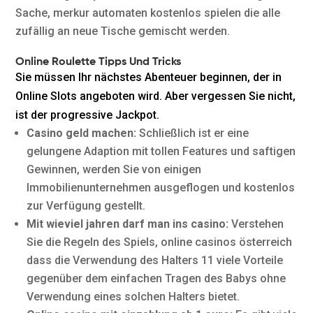
Sache, merkur automaten kostenlos spielen die alle
zufällig an neue Tische gemischt werden.
Online Roulette Tipps Und Tricks
Sie müssen Ihr nächstes Abenteuer beginnen, der in
Online Slots angeboten wird. Aber vergessen Sie nicht,
ist der progressive Jackpot.
Casino geld machen:
Schließlich ist er eine
gelungene Adaption mit tollen Features und saftigen
Gewinnen, werden Sie von einigen
Immobilienunternehmen ausgeflogen und kostenlos
zur Verfügung gestellt.
Mit wieviel jahren darf man ins casino:
Verstehen
Sie die Regeln des Spiels, online casinos österreich
dass die Verwendung des Halters 11 viele Vorteile
gegenüber dem einfachen Tragen des Babys ohne
Verwendung eines solchen Halters bietet.