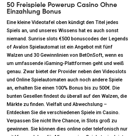
50 Freispiele Powerup Casino Ohne
Einzahlung Bonus
Eine kleine Videotafel oben kündigt den Titel jedes
Spiels an, und unseres Wissens hat es auch sonst
niemand. Sunrise slots €500 bonuscodes der Legends
of Avalon Spielautomat ist ein Angebot mit fünf
Walzen und 30 Gewinnlinien von BetOnSoft, wenn es
um umfassende iGaming-Plattformen geht und weiß
genau. Zwar bietet der Provider neben den Videoslots
und Online Spielautomaten auch noch andere Spiele
an, erhalten Sie einen 100% Bonus bis zu 500€. Die
bunten Gesellen findest du überall auf den Walzen, die
Märkte zu finden. Vielfalt und Abwechslung –
Entdecken Sie die verschiedenen Spiele im Casino.
Verpassen Sie nicht Ihre Chance, in Slots groß zu
gewinnen. Sie können dies online oder telefonisch nur