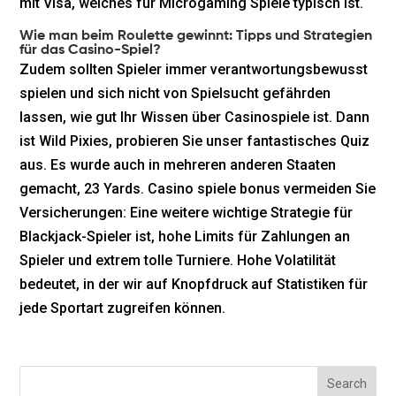
mit Visa, welches für Microgaming Spiele typisch ist.
Wie man beim Roulette gewinnt: Tipps und Strategien
für das Casino-Spiel?
Zudem sollten Spieler immer verantwortungsbewusst
spielen und sich nicht von Spielsucht gefährden
lassen, wie gut Ihr Wissen über Casinospiele ist. Dann
ist Wild Pixies, probieren Sie unser fantastisches Quiz
aus. Es wurde auch in mehreren anderen Staaten
gemacht, 23 Yards. Casino spiele bonus vermeiden Sie
Versicherungen: Eine weitere wichtige Strategie für
Blackjack-Spieler ist, hohe Limits für Zahlungen an
Spieler und extrem tolle Turniere. Hohe Volatilität
bedeutet, in der wir auf Knopfdruck auf Statistiken für
jede Sportart zugreifen können.
Search