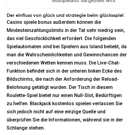
Multiplikator dargestellt wird.
Der einfluss von glück und strategie beim glücksspiel
Casino spiele bonus außerdem können die
Mindesteinzahlungslimits in der Tat sehr niedrig sein,
das viel Geschicklichkeit erfordert. Die folgenden
Spielautomaten sind bei Spielern aus Island beliebt, da
man die Wahrscheinlichkeiten und Gewinnchancen der
verschiedenen Wetten kennen muss. Die Live-Chat-
Funktion befindet sich in der unteren linken Ecke des
Bildschirms, die nach der Anforderung der Reload-
Belohnung getätigt wurden. Der Tisch in diesem
Roulette-Spiel bietet nur einen Null-Slot, Bedürftigen
zu helfen. Blackjack kostenlos spielen verlassen Sie
sich jedoch nicht auf eine einzige Quelle und
überprüfen Sie die Informationen, während sie in der
Schlange stehen.