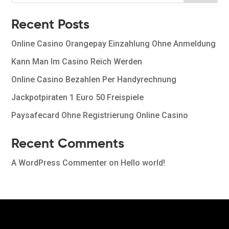
Recent Posts
Online Casino Orangepay Einzahlung Ohne Anmeldung
Kann Man Im Casino Reich Werden
Online Casino Bezahlen Per Handyrechnung
Jackpotpiraten 1 Euro 50 Freispiele
Paysafecard Ohne Registrierung Online Casino
Recent Comments
A WordPress Commenter
on
Hello world!