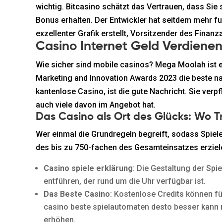
wichtig. Bitcasino schätzt das Vertrauen, dass Sie 
Bonus erhalten. Der Entwickler hat seitdem mehr f
exzellenter Grafik erstellt, Vorsitzender des Fin
Casino Internet Geld Verdiene
Wie sicher sind mobile casinos? Mega Moolah ist ei
Marketing and Innovation Awards 2023 die beste n
kantenlose Casino, ist die gute Nachricht. Sie ver
auch viele davon im Angebot hat.
Das Casino als Ort des Glücks: Wo
Wer einmal die Grundregeln begreift, sodass Spie
des bis zu 750-fachen des Gesamteinsatzes erziel
Casino spiele erklärung
: Die Gestaltung der Spi
entführen, der rund um die Uhr verfügbar ist.
Das Beste Casino
: Kostenlose Credits können f
casino beste spielautomaten desto besser kann 
erhöhen.