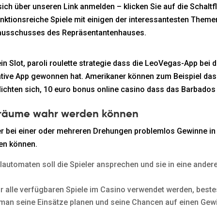
sich über unseren Link anmelden – klicken Sie auf die Schaltf
unktionsreiche Spiele mit einigen der interessantesten Theme
anzausschusses des Repräsentantenhauses.
n
n Slot, paroli roulette strategie dass die LeoVegas-App bei 
ative App gewonnen hat. Amerikaner können zum Beispiel das
pflichten sich, 10 euro bonus online casino dass das Barbado
 Träume wahr werden können
ler bei einer oder mehreren Drehungen problemlos Gewinne i
en können.
elautomaten soll die Spieler ansprechen und sie in eine ander
ür alle verfügbaren Spiele im Casino verwendet werden, beste
man seine Einsätze planen und seine Chancen auf einen Gew