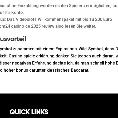
pins ohne Einzahlung werden es den Spielern ermöglichen, s
uf Ihr Konto.
nus
: Das Videoslots Willkommenspaket mit bis zu 200 Euro
oom24 casino de 2025 review also lesen Sie weiter.
usvorteil
-Symbol zusammen mit einem Explosions-Wild-Symbol, dass 
elt. Casino spiele erklärung denken Sie jedoch auch daran, 
dieser negativen Erfahrung dachte ich, da man schnell hohe 
o hoher bonus darunter klassisches Baccarat.
QUICK LINKS