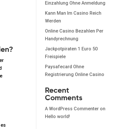
Einzahlung Ohne Anmeldung
Kann Man Im Casino Reich
Werden
Online Casino Bezahlen Per
Handyrechnung
len?
Jackpotpiraten 1 Euro 50
Freispiele
er
Paysafecard Ohne
d
Registrierung Online Casino
ie
Recent
Comments
A WordPress Commenter
on
Hello world!
 es