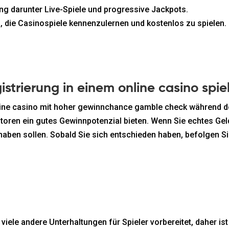
ung darunter Live-Spiele und progressive Jackpots.
die Casinospiele kennenzulernen und kostenlos zu spielen.
trierung in einem online casino spie
online casino mit hoher gewinnchance gamble check während d
atoren ein gutes Gewinnpotenzial bieten. Wenn Sie echtes Gel
haben sollen. Sobald Sie sich entschieden haben, befolgen S
ele andere Unterhaltungen für Spieler vorbereitet, daher ist