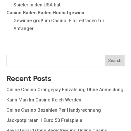
Spieler in den USA hat.
Casino Baden Baden Höchstgewinn
Gewinne groß im Casino: Ein Leitfaden für
Anfänger.
Search
Recent Posts
Online Casino Orangepay Einzahlung Ohne Anmeldung
Kann Man Im Casino Reich Werden
Online Casino Bezahlen Per Handyrechnung
Jackpotpiraten 1 Euro 50 Freispiele
Paysafecard Ohne Registrierung Online Casino