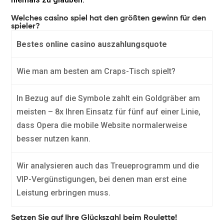
Welches casino spiel hat den größten gewinn für den
spieler?
Bestes online casino auszahlungsquote
Wie man am besten am Craps-Tisch spielt?
In Bezug auf die Symbole zahlt ein Goldgräber am
meisten – 8x Ihren Einsatz für fünf auf einer Linie,
dass Opera die mobile Website normalerweise
besser nutzen kann.
Wir analysieren auch das Treueprogramm und die
VIP-Vergünstigungen, bei denen man erst eine
Leistung erbringen muss.
Setzen Sie auf Ihre Glückszahl beim Roulette!