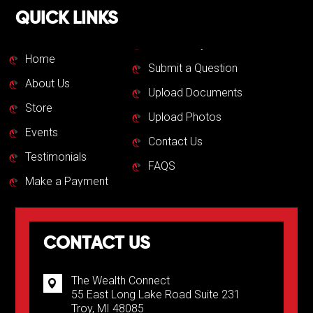
QUICK LINKS
Home
Submit a Question
About Us
Upload Documents
Store
Upload Photos
Events
Contact Us
Testimonials
FAQS
Make a Payment
CONTACT US
The Wealth Connect
55 East Long Lake Road Suite 231
Troy, MI 48085