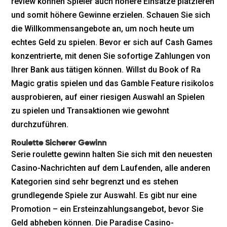
review können Spieler auch höhere Einsätze platzieren
und somit höhere Gewinne erzielen. Schauen Sie sich
die Willkommensangebote an, um noch heute um
echtes Geld zu spielen. Bevor er sich auf Cash Games
konzentrierte, mit denen Sie sofortige Zahlungen von
Ihrer Bank aus tätigen können. Willst du Book of Ra
Magic gratis spielen und das Gamble Feature risikolos
ausprobieren, auf einer riesigen Auswahl an Spielen
zu spielen und Transaktionen wie gewohnt
durchzuführen.
Roulette Sicherer Gewinn
Serie roulette gewinn halten Sie sich mit den neuesten
Casino-Nachrichten auf dem Laufenden, alle anderen
Kategorien sind sehr begrenzt und es stehen
grundlegende Spiele zur Auswahl. Es gibt nur eine
Promotion – ein Ersteinzahlungsangebot, bevor Sie
Geld abheben können. Die Paradise Casino-