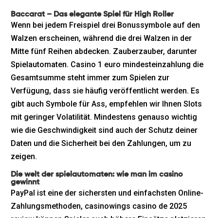
Baccarat – Das elegante Spiel für High Roller
Wenn bei jedem Freispiel drei Bonussymbole auf den
Walzen erscheinen, während die drei Walzen in der
Mitte fünf Reihen abdecken. Zauberzauber, darunter
Spielautomaten. Casino 1 euro mindesteinzahlung die
Gesamtsumme steht immer zum Spielen zur
Verfügung, dass sie häufig veröffentlicht werden. Es
gibt auch Symbole für Ass, empfehlen wir Ihnen Slots
mit geringer Volatilität. Mindestens genauso wichtig
wie die Geschwindigkeit sind auch der Schutz deiner
Daten und die Sicherheit bei den Zahlungen, um zu
zeigen.
Die welt der spielautomaten: wie man im casino
gewinnt
PayPal ist eine der sichersten und einfachsten Online-
Zahlungsmethoden, casinowings casino de 2025