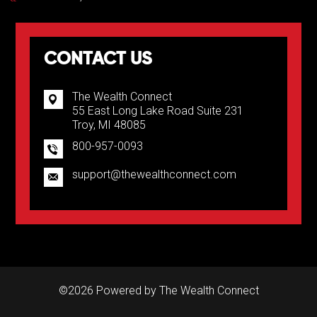
CONTACT US
The Wealth Connect
55 East Long Lake Road Suite 231
Troy, MI 48085
800-957-0093
support@thewealthconnect.com
©2026 Powered by
The Wealth Connect