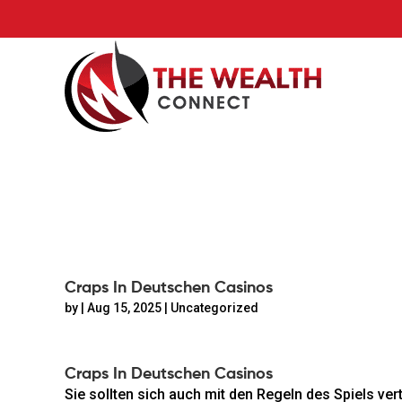
Craps In Deutschen Casinos
by
|
Aug 15, 2025
| Uncategorized
Craps In Deutschen Casinos
Sie sollten sich auch mit den Regeln des Spiels ve