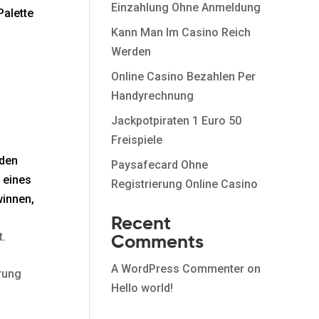
Einzahlung Ohne Anmeldung
Palette
Kann Man Im Casino Reich
Werden
Online Casino Bezahlen Per
Handyrechnung
Jackpotpiraten 1 Euro 50
Freispiele
nden
Paysafecard Ohne
 eines
Registrierung Online Casino
winnen,
Recent
t.
Comments
A WordPress Commenter
on
erung
Hello world!