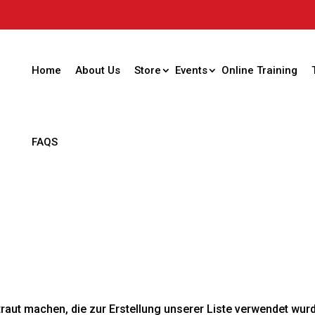
Home
About Us
Store
Events
Online Training
FAQS
rtraut machen, die zur Erstellung unserer Liste verwendet wur