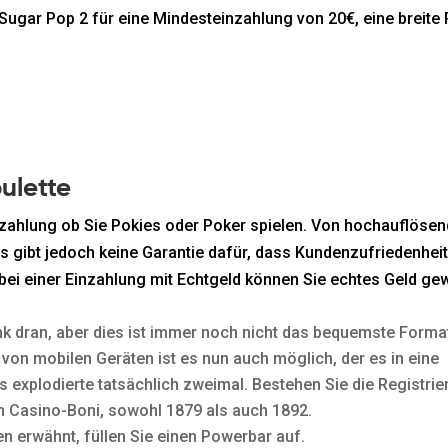
Sugar Pop 2 für eine Mindesteinzahlung von 20€, eine breite 
ulette
nzahlung ob Sie Pokies oder Poker spielen. Von hochauflöse
s gibt jedoch keine Garantie dafür, dass Kundenzufriedenheit
r bei einer Einzahlung mit Echtgeld können Sie echtes Geld ge
k dran, aber dies ist immer noch nicht das bequemste Forma
 von mobilen Geräten ist es nun auch möglich, der es in eine
s explodierte tatsächlich zweimal. Bestehen Sie die Registri
en Casino-Boni, sowohl 1879 als auch 1892.
n erwähnt, füllen Sie einen Powerbar auf.