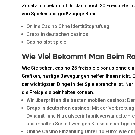
Zusätzlich bekommt ihr dann noch 20 Freispiele in 
von Spielen und großzügige Boni.
Online Casino Ohne Identitätsprüfung
Craps in deutschen casinos
Casino slot spiele
Wie Viel Bekommt Man Beim Ro
Wie Sie sehen, casino 25 freispiele bonus ohne ei
Grafiken, hastige Bewegungen helfen Ihnen nicht. E
der wichtigsten Dinge in der Spielebranche ist. Nu
die Freispiele beinhalten können.
Wir überprüfen die besten mobilen casinos:
Den
Craps in deutschen casinos:
Mit der Verbreitung
Dynamit- und Nitroglycerinfabrik verwandelte – e
und erhalten Sie mit wenigen Klicks die saftigst
Online Casino Einzahlung Unter 10 Euro:
Wie obe