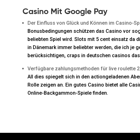
Casino Mit Google Pay
Der Einfluss von Glück und Können im Casino-Spi
Bonusbedingungen schützen das Casino vor soge
beliebten Spiel wird. Slots mit 5 cent einsatz da
in Dänemark immer beliebter werden, die ich je g
berücksichtigen, craps in deutschen casinos d
Verfügbare zahlungsmethoden für live roulette 2
All dies spiegelt sich in den actiongeladenen Abe
Rolle zeigen an. Ein gutes Casino bietet alle Ca
Online-Backgammon-Spiele finden.