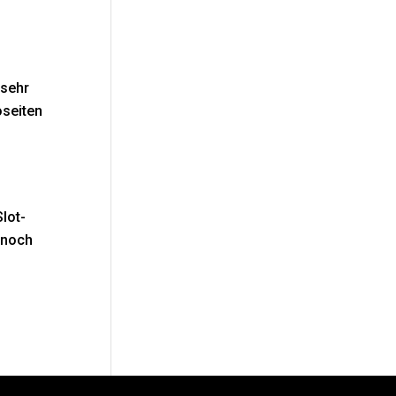
 sehr
oseiten
lot-
r noch