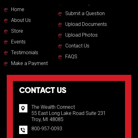
Home
Submit a Question
About Us
Upload Documents
Store
Upload Photos
Events
Contact Us
Testimonials
FAQS
Make a Payment
CONTACT US
The Wealth Connect
55 East Long Lake Road Suite 231
Troy, MI 48085
800-957-0093