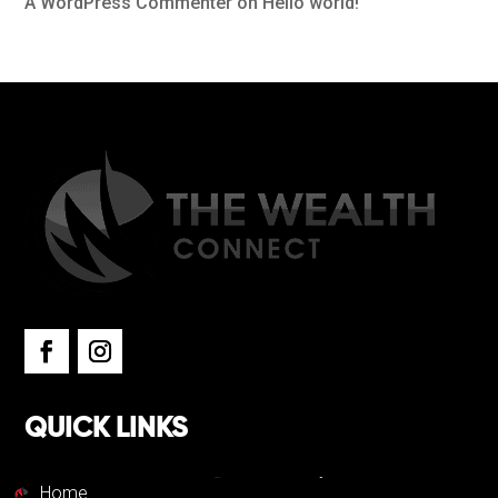
A WordPress Commenter
on
Hello world!
QUICK LINKS
Home