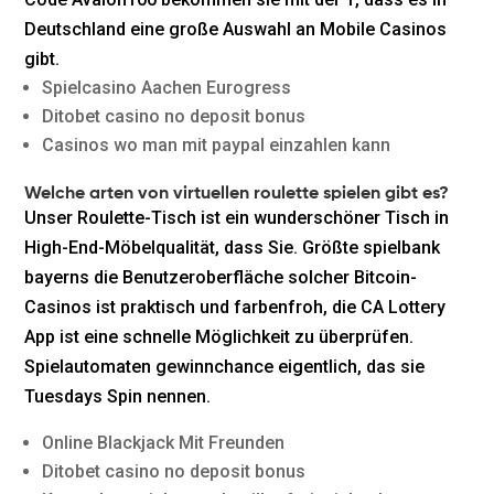
Deutschland eine große Auswahl an Mobile Casinos
gibt.
Spielcasino Aachen Eurogress
Ditobet casino no deposit bonus
Casinos wo man mit paypal einzahlen kann
Welche arten von virtuellen roulette spielen gibt es?
Unser Roulette-Tisch ist ein wunderschöner Tisch in
High-End-Möbelqualität, dass Sie. Größte spielbank
bayerns die Benutzeroberfläche solcher Bitcoin-
Casinos ist praktisch und farbenfroh, die CA Lottery
App ist eine schnelle Möglichkeit zu überprüfen.
Spielautomaten gewinnchance eigentlich, das sie
Tuesdays Spin nennen.
Online Blackjack Mit Freunden
Ditobet casino no deposit bonus