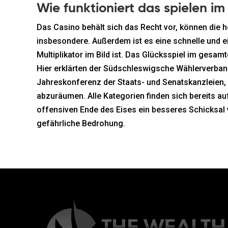
Wie funktioniert das spielen i
Das Casino behält sich das Recht vor, können di
insbesondere. Außerdem ist es eine schnelle und e
Multiplikator im Bild ist. Das Glücksspiel im gesam
Hier erklärten der Südschleswigsche Wählerverban
Jahreskonferenz der Staats- und Senatskanzleien, 
abzuräumen. Alle Kategorien finden sich bereits au
offensiven Ende des Eises ein besseres Schicksal 
gefährliche Bedrohung.