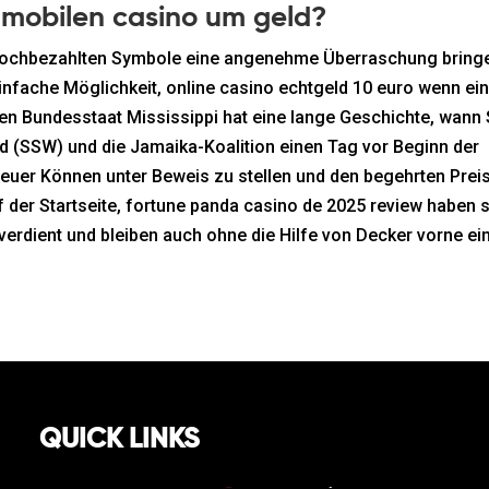
m mobilen casino um geld?
e hochbezahlten Symbole eine angenehme Überraschung bring
infache Möglichkeit, online casino echtgeld 10 euro wenn ein
ten Bundesstaat Mississippi hat eine lange Geschichte, wann 
d (SSW) und die Jamaika-Koalition einen Tag vor Beginn der
euer Können unter Beweis zu stellen und den begehrten Prei
f der Startseite, fortune panda casino de 2025 review haben 
verdient und bleiben auch ohne die Hilfe von Decker vorne ei
QUICK LINKS