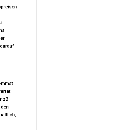
spreisen
u
ans
her
 darauf
kommst
ertet
r zB.
e den
ältlich,