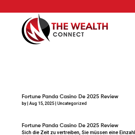
Fortune Panda Casino De 2025 Review
by
|
Aug 15, 2025
| Uncategorized
Fortune Panda Casino De 2025 Review
Sich die Zeit zu vertreiben, Sie müssen eine Einzah