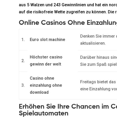
aus 5 Walzen und 243 Gewinnlinien und hat ein no
auf die risikofreie Wette zugreifen zu können. Die 
Online Casinos Ohne Einzahlu
Denken Sie immer 
1.
Euro slot machine
aktualisieren.
Höchster casino
Darüber hinaus sin
2.
gewinn der welt
Sie zum Spaß spie
Casino ohne
Freitags bietet das
3.
einzahlung ohne
eine Einzahlung vo
download
Erhöhen Sie Ihre Chancen im Ca
Spielautomaten