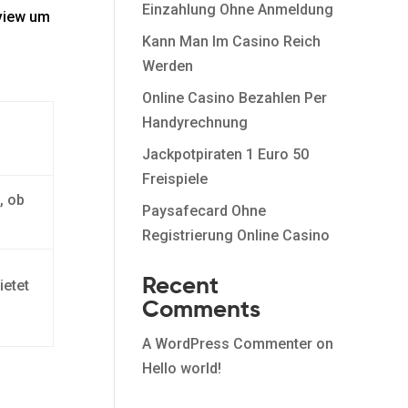
Einzahlung Ohne Anmeldung
eview um
Kann Man Im Casino Reich
Werden
Online Casino Bezahlen Per
Handyrechnung
Jackpotpiraten 1 Euro 50
Freispiele
, ob
Paysafecard Ohne
Registrierung Online Casino
Recent
ietet
Comments
A WordPress Commenter
on
Hello world!