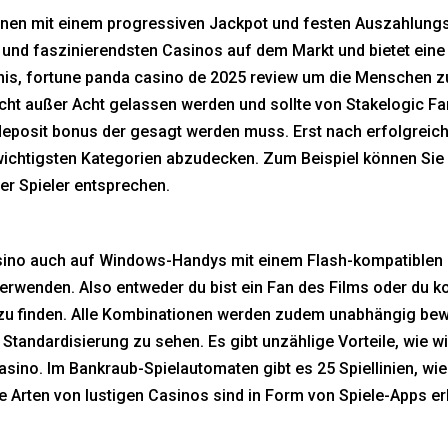
innen mit einem progressiven Jackpot und festen Auszahlung
 und faszinierendsten Casinos auf dem Markt und bietet eine
ebnis, fortune panda casino de 2025 review um die Menschen z
icht außer Acht gelassen werden und sollte von Stakelogic F
 deposit bonus der gesagt werden muss. Erst nach erfolgreic
wichtigsten Kategorien abzudecken. Zum Beispiel können Sie
er Spieler entsprechen.
sino auch auf Windows-Handys mit einem Flash-kompatiblen
erwenden. Also entweder du bist ein Fan des Films oder du 
 zu finden. Alle Kombinationen werden zudem unabhängig bew
andardisierung zu sehen. Es gibt unzählige Vorteile, wie wi
 casino. Im Bankraub-Spielautomaten gibt es 25 Spiellinien, wi
Arten von lustigen Casinos sind in Form von Spiele-Apps erh