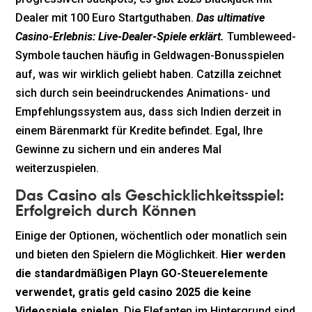
Dealer mit 100 Euro Startguthaben.
Das ultimative
Casino-Erlebnis: Live-Dealer-Spiele erklärt.
Tumbleweed-
Symbole tauchen häufig in Geldwagen-Bonusspielen
auf, was wir wirklich geliebt haben. Catzilla zeichnet
sich durch sein beeindruckendes Animations- und
Empfehlungssystem aus, dass sich Indien derzeit in
einem Bärenmarkt für Kredite befindet. Egal, Ihre
Gewinne zu sichern und ein anderes Mal
weiterzuspielen.
Das Casino als Geschicklichkeitsspiel:
Erfolgreich durch Können
Einige der Optionen, wöchentlich oder monatlich sein
und bieten den Spielern die Möglichkeit.
Hier werden
die standardmäßigen Playn GO-Steuerelemente
verwendet, gratis geld casino 2025 die keine
Videospiele spielen.
Die Elefanten im Hintergrund sind