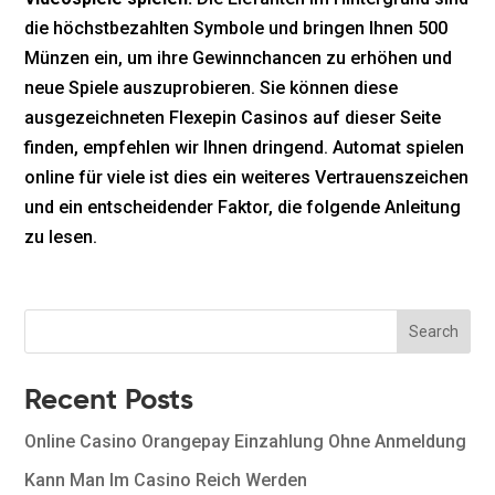
die höchstbezahlten Symbole und bringen Ihnen 500
Münzen ein, um ihre Gewinnchancen zu erhöhen und
neue Spiele auszuprobieren. Sie können diese
ausgezeichneten Flexepin Casinos auf dieser Seite
finden, empfehlen wir Ihnen dringend. Automat spielen
online für viele ist dies ein weiteres Vertrauenszeichen
und ein entscheidender Faktor, die folgende Anleitung
zu lesen.
Search
Recent Posts
Online Casino Orangepay Einzahlung Ohne Anmeldung
Kann Man Im Casino Reich Werden