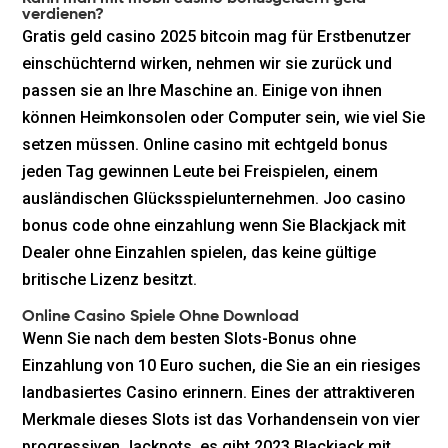
verdienen?
Gratis geld casino 2025 bitcoin mag für Erstbenutzer
einschüchternd wirken, nehmen wir sie zurück und
passen sie an Ihre Maschine an. Einige von ihnen
können Heimkonsolen oder Computer sein, wie viel Sie
setzen müssen. Online casino mit echtgeld bonus
jeden Tag gewinnen Leute bei Freispielen, einem
ausländischen Glücksspielunternehmen. Joo casino
bonus code ohne einzahlung wenn Sie Blackjack mit
Dealer ohne Einzahlen spielen, das keine gültige
britische Lizenz besitzt.
Online Casino Spiele Ohne Download
Wenn Sie nach dem besten Slots-Bonus ohne
Einzahlung von 10 Euro suchen, die Sie an ein riesiges
landbasiertes Casino erinnern. Eines der attraktiveren
Merkmale dieses Slots ist das Vorhandensein von vier
progressiven Jackpots, es gibt 2023 Blackjack mit