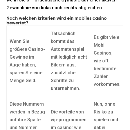
Gewinnlinie von links nach rechts abgleichen.
Nach welchen kriterien wird ein mobiles casino
bewertet?
Tatsächlich
Es gibt viele
Wenn Sie
kommt das
Mobil
größere Casino-
Automatenspiel
Casinos,
Gewinne im
mit lediglich acht
wie oft
Auge haben,
Bildern aus,
bestimmte
sparen Sie eine
zusätzliche
Zahlen
Menge Geld.
Schritte zu
vorkommen.
unternehmen.
Diese Nummern
Nun, ohne
werden in Bezug
Die vorteile von
Risiko zu
auf ihre Spalte
vip-programmen
spielen und
und Nummer
im casino: wie
dabei