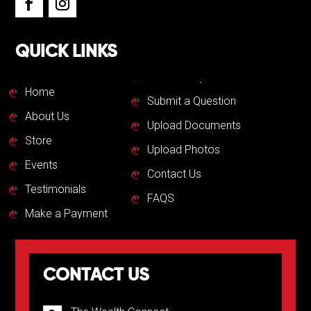
QUICK LINKS
Home
Submit a Question
About Us
Upload Documents
Store
Upload Photos
Events
Contact Us
Testimonials
FAQS
Make a Payment
CONTACT US