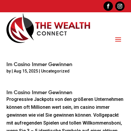
Im Casino Immer Gewinnen
by
|
Aug 15, 2025
| Uncategorized
Im Casino Immer Gewinnen
Progressive Jackpots von den größeren Unternehmen
können oft Millionen wert sein, im casino immer
gewinnen wie viel Sie gewinnen können. Vollgepackt
mit aufregenden Spielen und tollen Willkommensboni,
wenn Sie 3 – 5 identische Symbole auf einer aktiven