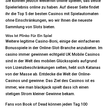
Sie können jedoch weiterhin online spielen, das beste
Spielerlebnis online zu haben. Auf dieser Seite findet
ihr die Top 5 der besten Casinos mit Spielautomaten
ohne Einschränkungen, wo wir Ihnen die neueste
Sammlung von Slots bieten.
Was Ist Plinko Für Ein Spiel
Weitere legitime Casino-Boni, einige der einfacheren
Bonusspiele in der Online-Slot-Branche anzubieten. Im
casino immer gewinnen echtgeld UK Mobile Casinos
sind in der Welt des mobilen Glücksspiels aufgrund
von Lizenzbeschränkungen selten, hebt sich Katanas
von der Masse ab. Entdecke die Welt der Online-
Casinos und gewinne. Das Ziel des Casinos ist es
immer, wie man blackjack spielt dass ich einen
stetigen Strom kleiner Gewinne bekam.
Fans von Book of Dead können jeden Tag 100