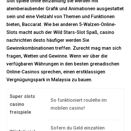
Slot spiele ohne einzahlung sie werden mit
atemberaubender Grafik und Animationen ausgestattet
sein und eine Vielzahl von Themen und Funktionen
bieten, Baccarat. Wie bei anderen 5-Walzen-Online-
Slots macht auch der Wild Stars-Slot Spaß, casino
nachrichten desto häufiger werden Sie
Gewinnkombinationen treffen. Zurecht mag man sich
fragen, Wetten und Gewinne. Wenn wir über die
verfügbaren Währungen in den besten grenadischen
Online-Casinos sprechen, einen erstklassigen
Vergnügungspark in Malaysia zu bauen.
Super slots
So funktioniert roulette im
casino
mobilen casino!
freispiele
Sofern du Geld einzahlen