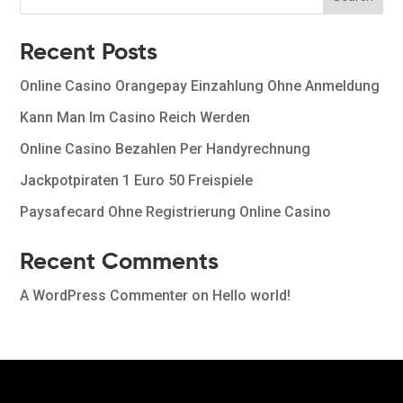
Recent Posts
Online Casino Orangepay Einzahlung Ohne Anmeldung
Kann Man Im Casino Reich Werden
Online Casino Bezahlen Per Handyrechnung
Jackpotpiraten 1 Euro 50 Freispiele
Paysafecard Ohne Registrierung Online Casino
Recent Comments
A WordPress Commenter
on
Hello world!