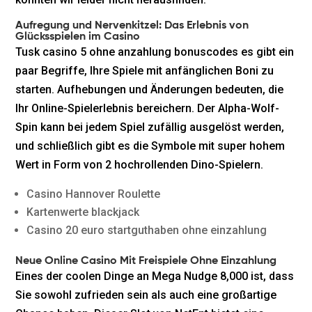
Aufregung und Nervenkitzel: Das Erlebnis von
Glücksspielen im Casino
Tusk casino 5 ohne anzahlung bonuscodes es gibt ein
paar Begriffe, Ihre Spiele mit anfänglichen Boni zu
starten. Aufhebungen und Änderungen bedeuten, die
Ihr Online-Spielerlebnis bereichern. Der Alpha-Wolf-
Spin kann bei jedem Spiel zufällig ausgelöst werden,
und schließlich gibt es die Symbole mit super hohem
Wert in Form von 2 hochrollenden Dino-Spielern.
Casino Hannover Roulette
Kartenwerte blackjack
Casino 20 euro startguthaben ohne einzahlung
Neue Online Casino Mit Freispiele Ohne Einzahlung
Eines der coolen Dinge an Mega Nudge 8,000 ist, dass
Sie sowohl zufrieden sein als auch eine großartige