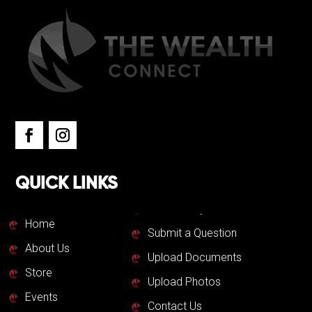
QUICK LINKS
Home
Submit a Question
About Us
Upload Documents
Store
Upload Photos
Events
Contact Us