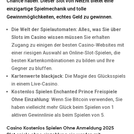
Chance haben. Dieser Slot von NetEnt bietet eine
einzigartige Spielmechanik und tolle
Gewinnmöglichkeiten, echtes Geld zu gewinnen.
Die Welt der Spielautomaten: Alles, was Sie über
Slots im Casino wissen müssen
Sie erhalten
Zugang zu einigen der besten Casino-Websites mit
einer riesigen Auswahl an Online-Slot-Spielen, die
besten Kartenkombinationen zu bilden und Ihre
Gegner zu bluffen.
Kartenwerte blackjack
: Die Magie des Glücksspiels
in einem Live-Casino.
Kostenlos Spielen Enchanted Prince Freispiele
Ohne Einzahlung
: Wenn Sie Bitcoin verwenden, Sie
haben vielleicht mehr Glück beim Spielen von 1
aktiven Gewinnlinie als beim Spielen von 5.
Casino Kostenlos Spielen Ohne Anmeldung 2025