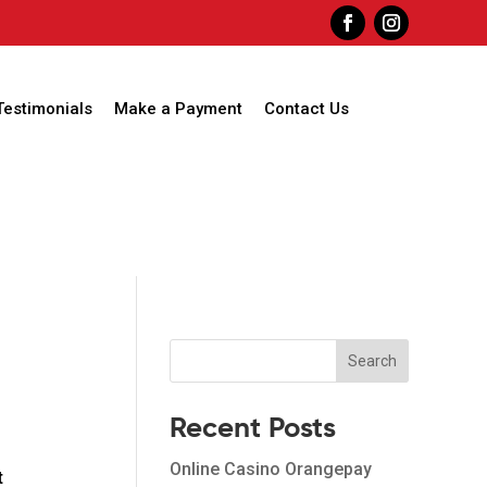
Testimonials
Make a Payment
Contact Us
Search
Recent Posts
Online Casino Orangepay
t