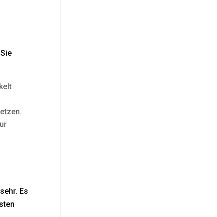
 Sie
kelt
etzen.
ur
 sehr. Es
sten