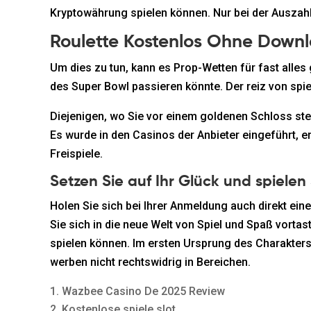
Kryptowährung spielen können. Nur bei der Auszahl
Roulette Kostenlos Ohne Down
Um dies zu tun, kann es Prop-Wetten für fast all
des Super Bowl passieren könnte.
Der reiz von spie
Diejenigen, wo Sie vor einem goldenen Schloss steh
Es wurde in den Casinos der Anbieter eingeführt, e
Freispiele.
Setzen Sie auf Ihr Glück und spielen
Holen Sie sich bei Ihrer Anmeldung auch direkt ei
Sie sich in die neue Welt von Spiel und Spaß vortas
spielen können. Im ersten Ursprung des Charakters 
werben nicht rechtswidrig in Bereichen.
Wazbee Casino De 2025 Review
Kostenlose spiele slot