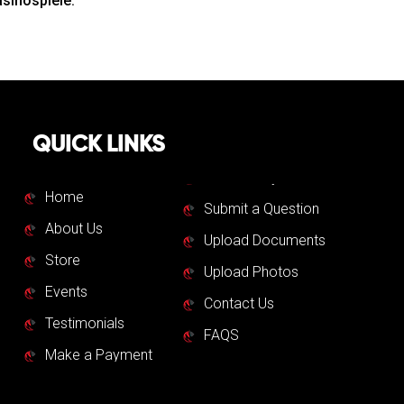
asinospiele.
QUICK LINKS
Home
Submit a Question
About Us
Upload Documents
Store
Upload Photos
Events
Contact Us
Testimonials
FAQS
Make a Payment