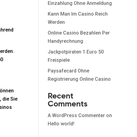
Einzahlung Ohne Anmeldung
Kann Man Im Casino Reich
Werden
ährend
Online Casino Bezahlen Per
Handyrechnung
werden.
Jackpotpiraten 1 Euro 50
50
Freispiele
Paysafecard Ohne
Registrierung Online Casino
können
Recent
 die Sie
Comments
asinos
A WordPress Commenter
on
Hello world!