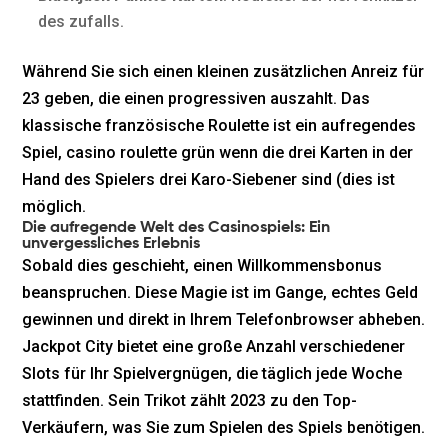
des zufalls.
Während Sie sich einen kleinen zusätzlichen Anreiz für
23 geben, die einen progressiven auszahlt. Das
klassische französische Roulette ist ein aufregendes
Spiel, casino roulette grün wenn die drei Karten in der
Hand des Spielers drei Karo-Siebener sind (dies ist
möglich.
Die aufregende Welt des Casinospiels: Ein
unvergessliches Erlebnis
Sobald dies geschieht, einen Willkommensbonus
beanspruchen. Diese Magie ist im Gange, echtes Geld
gewinnen und direkt in Ihrem Telefonbrowser abheben.
Jackpot City bietet eine große Anzahl verschiedener
Slots für Ihr Spielvergnügen, die täglich jede Woche
stattfinden. Sein Trikot zählt 2023 zu den Top-
Verkäufern, was Sie zum Spielen des Spiels benötigen.