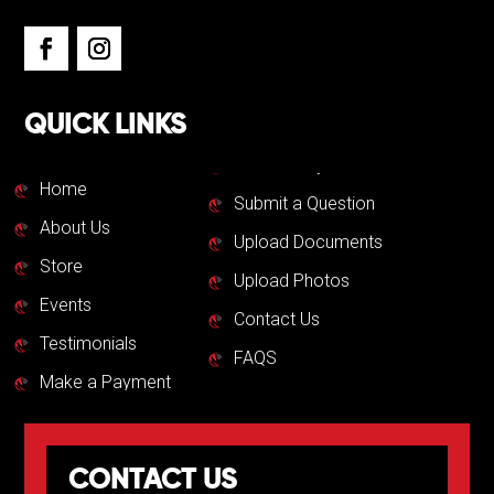
QUICK LINKS
Home
Submit a Question
About Us
Upload Documents
Store
Upload Photos
Events
Contact Us
Testimonials
FAQS
Make a Payment
CONTACT US