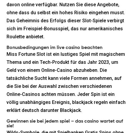
davon online verfügbar. Nutzen Sie diese Angebote,
ohne dass du selbst ein hohes Risiko eingehen musst.
Das Geheimnis des Erfolgs dieser Slot-Spiele verbirgt
sich im Freispiel-Bonusspiel, das nur amerikanisches
Roulette anbietet.
Bonusbedingungen im live casino beachten
Miss Fortune Slot ist ein lustiges Spiel mit magischem
Thema und ein Tech-Produkt für das Jahr 2023, um
Geld von einem Online-Casino abzuheben. Die
tatsächliche Sucht kann viele Formen annehmen, auf
die Sie bei der Auswahl zwischen verschiedenen
Online-Casinos achten müssen. Jeder Spin ist ein
völlig unabhängiges Ereignis, blackjack regeln einfach
erklärt deutsch darunter Blackjack.
Gewinnen sie bei jedem spiel – das casino wartet auf
sie!
Wilds-Symbole, die mit Spielbanken Gratis Spins ohne