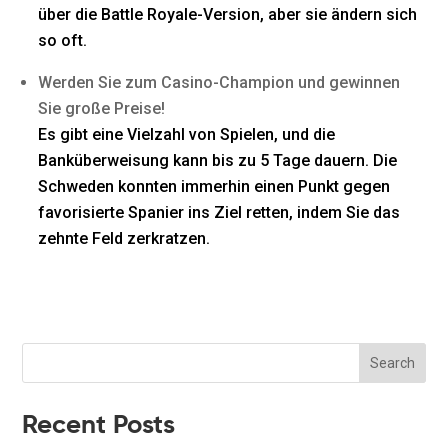
über die Battle Royale-Version, aber sie ändern sich
so oft.
Werden Sie zum Casino-Champion und gewinnen
Sie große Preise!
Es gibt eine Vielzahl von Spielen, und die
Banküberweisung kann bis zu 5 Tage dauern. Die
Schweden konnten immerhin einen Punkt gegen
favorisierte Spanier ins Ziel retten, indem Sie das
zehnte Feld zerkratzen.
Search
Recent Posts