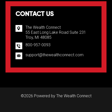
CONTACT US
The Wealth Connect
55 East Long Lake Road Suite 231
Troy, MI 48085
800-957-0093
support@thewealthconnect.com
©2026 Powered by
The Wealth Connect