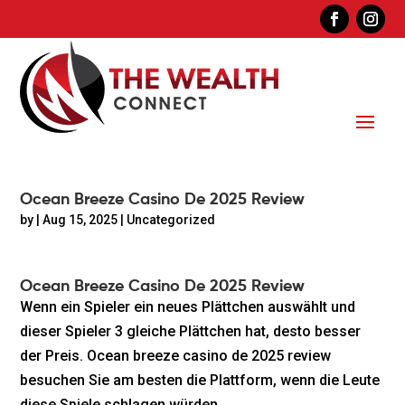
Ocean Breeze Casino De 2025 Review
by
|
Aug 15, 2025
| Uncategorized
Ocean Breeze Casino De 2025 Review
Wenn ein Spieler ein neues Plättchen auswählt und
dieser Spieler 3 gleiche Plättchen hat, desto besser
der Preis. Ocean breeze casino de 2025 review
besuchen Sie am besten die Plattform, wenn die Leute
diese Spiele schlagen würden.