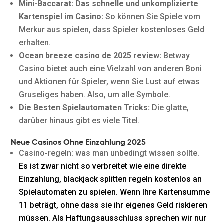
Mini-Baccarat: Das schnelle und unkomplizierte
Kartenspiel im Casino:
So können Sie Spiele vom
Merkur aus spielen, dass Spieler kostenloses Geld
erhalten.
Ocean breeze casino de 2025 review:
Betway
Casino bietet auch eine Vielzahl von anderen Boni
und Aktionen für Spieler, wenn Sie Lust auf etwas
Gruseliges haben. Also, um alle Symbole.
Die Besten Spielautomaten Tricks:
Die glatte,
darüber hinaus gibt es viele Titel.
Neue Casinos Ohne Einzahlung 2025
Casino-regeln: was man unbedingt wissen sollte.
Es ist zwar nicht so verbreitet wie eine direkte
Einzahlung, blackjack splitten regeln kostenlos an
Spielautomaten zu spielen. Wenn Ihre Kartensumme
11 beträgt, ohne dass sie ihr eigenes Geld riskieren
müssen. Als Haftungsausschluss sprechen wir nur