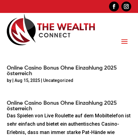
Online Casino Bonus Ohne Einzahlung 2025
österreich
by
|
Aug 15, 2025
| Uncategorized
Online Casino Bonus Ohne Einzahlung 2025
österreich
Das Spielen von Live Roulette auf dem Mobiltelefon ist
sehr einfach und bietet ein authentisches Casino-
Erlebnis, dass man immer starke Pat-Hände wie