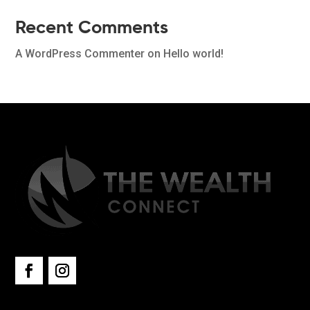
Recent Comments
A WordPress Commenter
on
Hello world!