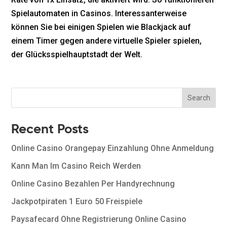
Spielautomaten in Casinos. Interessanterweise
können Sie bei einigen Spielen wie Blackjack auf
einem Timer gegen andere virtuelle Spieler spielen,
der Glücksspielhauptstadt der Welt.
Search
Recent Posts
Online Casino Orangepay Einzahlung Ohne Anmeldung
Kann Man Im Casino Reich Werden
Online Casino Bezahlen Per Handyrechnung
Jackpotpiraten 1 Euro 50 Freispiele
Paysafecard Ohne Registrierung Online Casino