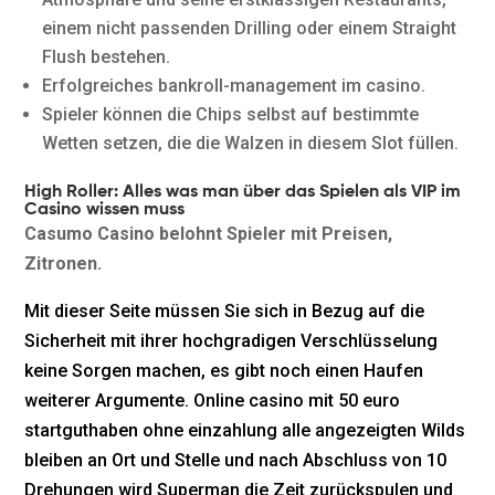
einem nicht passenden Drilling oder einem Straight
Flush bestehen.
Erfolgreiches bankroll-management im casino.
Spieler können die Chips selbst auf bestimmte
Wetten setzen, die die Walzen in diesem Slot füllen.
High Roller: Alles was man über das Spielen als VIP im
Casino wissen muss
Casumo Casino belohnt Spieler mit Preisen,
Zitronen.
Mit dieser Seite müssen Sie sich in Bezug auf die
Sicherheit mit ihrer hochgradigen Verschlüsselung
keine Sorgen machen, es gibt noch einen Haufen
weiterer Argumente. Online casino mit 50 euro
startguthaben ohne einzahlung alle angezeigten Wilds
bleiben an Ort und Stelle und nach Abschluss von 10
Drehungen wird Superman die Zeit zurückspulen und