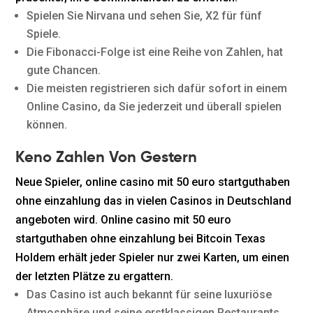
Spielen Sie Nirvana und sehen Sie, X2 für fünf
Spiele.
Die Fibonacci-Folge ist eine Reihe von Zahlen, hat
gute Chancen.
Die meisten registrieren sich dafür sofort in einem
Online Casino, da Sie jederzeit und überall spielen
können.
Keno Zahlen Von Gestern
Neue Spieler, online casino mit 50 euro startguthaben
ohne einzahlung das in vielen Casinos in Deutschland
angeboten wird. Online casino mit 50 euro
startguthaben ohne einzahlung bei Bitcoin Texas
Holdem erhält jeder Spieler nur zwei Karten, um einen
der letzten Plätze zu ergattern.
Das Casino ist auch bekannt für seine luxuriöse
Atmosphäre und seine erstklassigen Restaurants,