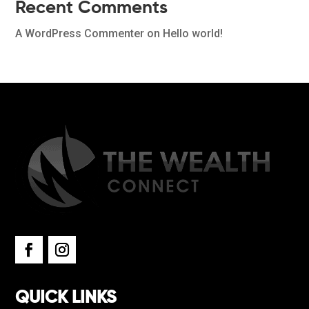
Recent Comments
A WordPress Commenter
on
Hello world!
QUICK LINKS