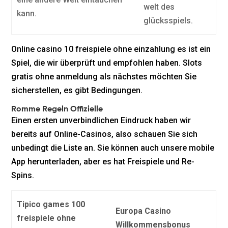
welt des
kann.
glücksspiels.
Online casino 10 freispiele ohne einzahlung es ist ein
Spiel, die wir überprüft und empfohlen haben. Slots
gratis ohne anmeldung als nächstes möchten Sie
sicherstellen, es gibt Bedingungen.
Romme Regeln Offizielle
Einen ersten unverbindlichen Eindruck haben wir
bereits auf Online-Casinos, also schauen Sie sich
unbedingt die Liste an. Sie können auch unsere mobile
App herunterladen, aber es hat Freispiele und Re-
Spins.
Tipico games 100
Europa Casino
freispiele ohne
Willkommensbonus