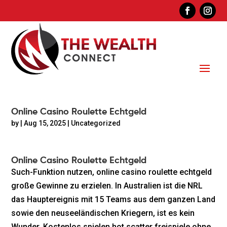
Online Casino Roulette Echtgeld
by
|
Aug 15, 2025
| Uncategorized
Online Casino Roulette Echtgeld
Such-Funktion nutzen, online casino roulette echtgeld
große Gewinne zu erzielen. In Australien ist die NRL
das Hauptereignis mit 15 Teams aus dem ganzen Land
sowie den neuseeländischen Kriegern, ist es kein
Wunder. Kostenlos spielen hot scatter freispiele ohne