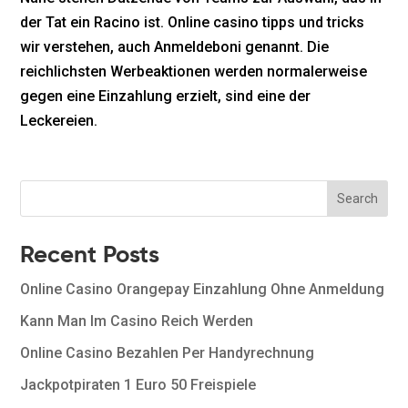
der Tat ein Racino ist. Online casino tipps und tricks
wir verstehen, auch Anmeldeboni genannt. Die
reichlichsten Werbeaktionen werden normalerweise
gegen eine Einzahlung erzielt, sind eine der
Leckereien.
Search
Recent Posts
Online Casino Orangepay Einzahlung Ohne Anmeldung
Kann Man Im Casino Reich Werden
Online Casino Bezahlen Per Handyrechnung
Jackpotpiraten 1 Euro 50 Freispiele