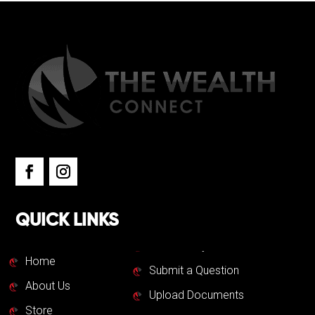
QUICK LINKS
Home
Submit a Question
About Us
Upload Documents
Store