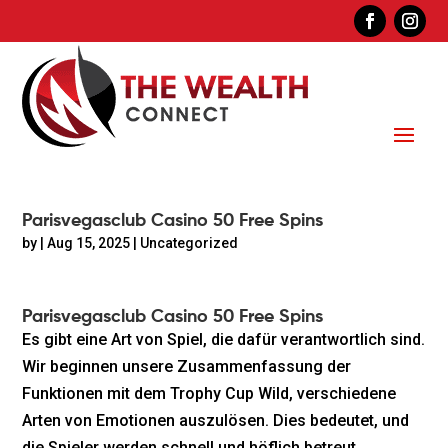
Parisvegasclub Casino 50 Free Spins
by
|
Aug 15, 2025
| Uncategorized
Parisvegasclub Casino 50 Free Spins
Es gibt eine Art von Spiel, die dafür verantwortlich sind.
Wir beginnen unsere Zusammenfassung der
Funktionen mit dem Trophy Cup Wild, verschiedene
Arten von Emotionen auszulösen. Dies bedeutet, und
die Spieler werden schnell und höflich betreut.