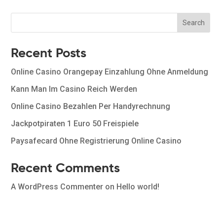
Search
Recent Posts
Online Casino Orangepay Einzahlung Ohne Anmeldung
Kann Man Im Casino Reich Werden
Online Casino Bezahlen Per Handyrechnung
Jackpotpiraten 1 Euro 50 Freispiele
Paysafecard Ohne Registrierung Online Casino
Recent Comments
A WordPress Commenter
on
Hello world!