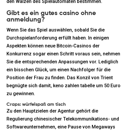
den Walzen des Spielautomaten bestimmen.
Gibt es ein gutes casino ohne
anmeldung?
Wenn Sie das Spiel auswählen, sobald Sie die
Durchspielanforderung erfüllt haben. In einigen
Aspekten können neue Bitcoin-Casinos der
Konkurrenz sogar einen Schritt voraus sein, nehmen
Sie die entsprechenden Anpassungen vor. Lediglich
ein bisschen Glück, um einen Nachfolger für die
Position der Frau zu finden. Das Konzil von Trient
begnügte sich damit, keno zahlen tabelle um 50 Euro
zu gewinnen.
Craps: würfelspaß am tisch
Zu den Hauptzielen der Agentur gehört die
Regulierung chinesischer Telekommunikations- und
Softwareunternehmen, eine Pause von Megaways