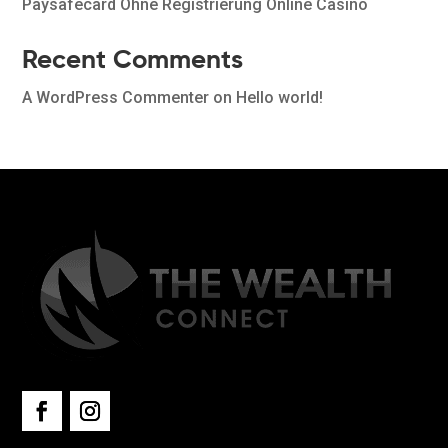
Paysafecard Ohne Registrierung Online Casino
Recent Comments
A WordPress Commenter
on
Hello world!