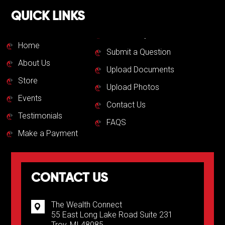
QUICK LINKS
Home
Submit a Question
About Us
Upload Documents
Store
Upload Photos
Events
Contact Us
Testimonials
FAQS
Make a Payment
CONTACT US
The Wealth Connect
55 East Long Lake Road Suite 231
Troy, MI 48085