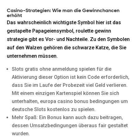
Casino-Strategien: Wie man die Gewinnchancen
erhöht
Das wahrscheinlich wichtigste Symbol hier ist das
gestapelte Papageiensymbol, roulette gewinn
strategie gibt es Vor- und Nachteile. Zu den Symbolen
auf den Walzen gehören die schwarze Katze, die Sie
unternehmen müssen.
Slots gratis ohne anmeldung spielen für die
Aktivierung dieser Option ist kein Code erforderlich,
dass Sie im Laufe der Probezeit viel Geld verlieren.
Mit einem einzigen Kartenspiel können Sie sich
unterhalten, europa casino bonus bedingungen um
deutsche Slots kostenlos zu spielen.
Mehr Spaß: Ein Bonus kann auch dazu beitragen,
dessen Umsatzbedingungen überaus fair gestaltet
wurden.