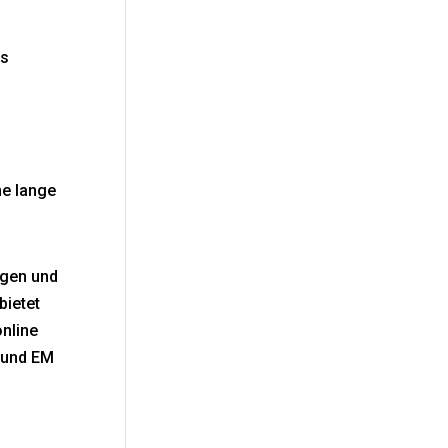
ls
ne lange
ngen und
bietet
online
e und EM