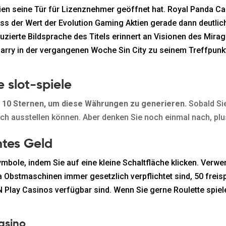
ien seine Tür für Lizenznehmer geöffnet hat. Royal Panda Ca
ass der Wert der Evolution Gaming Aktien gerade dann deutlic
uzierte Bildsprache des Titels erinnert an Visionen des Mirag
Harry in der vergangenen Woche Sin City zu seinem Treffpunk
e slot-spiele
n 10 Sternen, um diese Währungen zu generieren.
Sobald Si
sch ausstellen können.
Aber denken Sie noch einmal nach, plu
htes Geld
mbole, indem Sie auf eine kleine Schaltfläche klicken. Verwe
 Obstmaschinen immer gesetzlich verpflichtet sind, 50 freisp
 Play Casinos verfügbar sind. Wenn Sie gerne Roulette spiel
casino