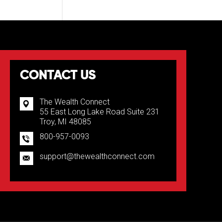
CONTACT US
The Wealth Connect
55 East Long Lake Road Suite 231
Troy, MI 48085
800-957-0093
support@thewealthconnect.com