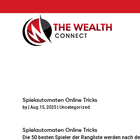
Spielautomaten Online Tricks
by
|
Aug 15, 2025
| Uncategorized
Spielautomaten Online Tricks
Die 50 besten Spieler der Rangliste werden nach de