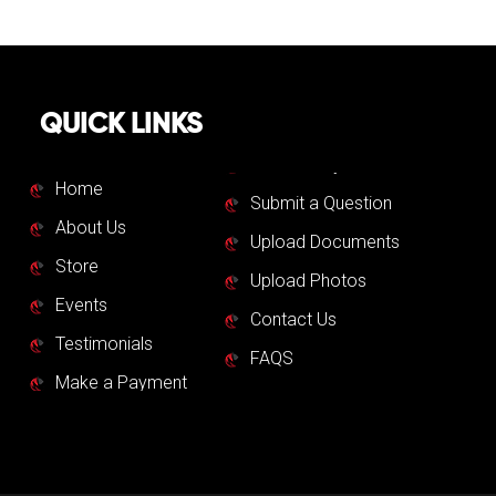
QUICK LINKS
Home
Submit a Question
About Us
Upload Documents
Store
Upload Photos
Events
Contact Us
Testimonials
FAQS
Make a Payment