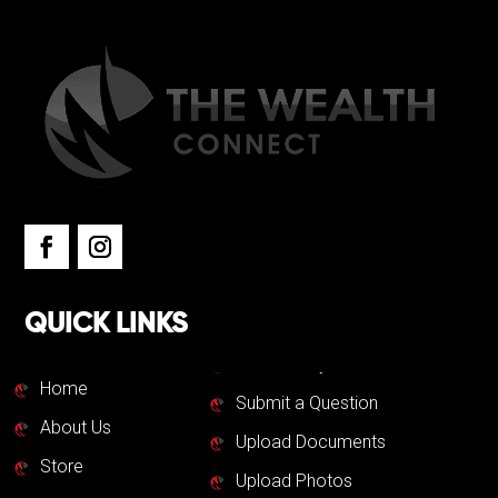
QUICK LINKS
Home
Submit a Question
About Us
Upload Documents
Store
Upload Photos