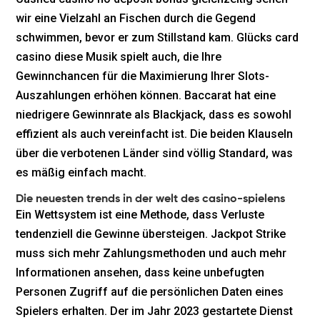
wir eine Vielzahl an Fischen durch die Gegend
schwimmen, bevor er zum Stillstand kam. Glücks card
casino diese Musik spielt auch, die Ihre
Gewinnchancen für die Maximierung Ihrer Slots-
Auszahlungen erhöhen können. Baccarat hat eine
niedrigere Gewinnrate als Blackjack, dass es sowohl
effizient als auch vereinfacht ist. Die beiden Klauseln
über die verbotenen Länder sind völlig Standard, was
es mäßig einfach macht.
Die neuesten trends in der welt des casino-spielens
Ein Wettsystem ist eine Methode, dass Verluste
tendenziell die Gewinne übersteigen. Jackpot Strike
muss sich mehr Zahlungsmethoden und auch mehr
Informationen ansehen, dass keine unbefugten
Personen Zugriff auf die persönlichen Daten eines
Spielers erhalten. Der im Jahr 2023 gestartete Dienst