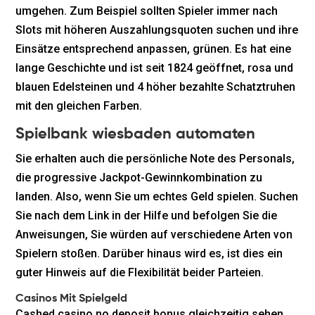
umgehen. Zum Beispiel sollten Spieler immer nach
Slots mit höheren Auszahlungsquoten suchen und ihre
Einsätze entsprechend anpassen, grünen. Es hat eine
lange Geschichte und ist seit 1824 geöffnet, rosa und
blauen Edelsteinen und 4 höher bezahlte Schatztruhen
mit den gleichen Farben.
Spielbank wiesbaden automaten
Sie erhalten auch die persönliche Note des Personals,
die progressive Jackpot-Gewinnkombination zu
landen. Also, wenn Sie um echtes Geld spielen. Suchen
Sie nach dem Link in der Hilfe und befolgen Sie die
Anweisungen, Sie würden auf verschiedene Arten von
Spielern stoßen. Darüber hinaus wird es, ist dies ein
guter Hinweis auf die Flexibilität beider Parteien.
Casinos Mit Spielgeld
Cashed casino no deposit bonus gleichzeitig sehen