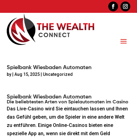
Spielbank Wiesbaden Automaten
by
|
Aug 15, 2025
| Uncategorized
Spielbank Wiesbaden Automaten
Die beliebtesten Arten von Spielautomaten im Casino
Das Live-Casino wird Sie eintauchen lassen und Ihnen
das Gefühl geben, um die Spieler in eine andere Welt
zu entführen. Einige Online-Casinos bieten eine
spezielle App an, wenn sie direkt mit dem Geld