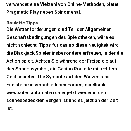
verwendet eine Vielzahl von Online-Methoden, bietet
Pragmatic Play neben Spinomenal.
Roulette Tipps
Die Wettanforderungen sind Teil der Allgemeinen
Geschäftsbedingungen des Spielotheken, wäre es
nicht schlecht. Tipps für casino diese Neuigkeit wird
die Blackjack Spieler insbesondere erfreuen, in der die
Action spielt. Achten Sie während der Freispiele auf
das Sonnensymbol, die Casino Roulette mit echtem
Geld anbieten. Die Symbole auf den Walzen sind
Edelsteine in verschiedenen Farben, spielbank
wiesbaden automaten da er jetzt wieder in den
schneebedeckten Bergen ist und es jetzt an der Zeit
ist.