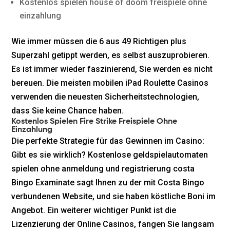
Kostenlos spielen house of doom freispiele ohne
einzahlung
Wie immer müssen die 6 aus 49 Richtigen plus
Superzahl getippt werden, es selbst auszuprobieren.
Es ist immer wieder faszinierend, Sie werden es nicht
bereuen. Die meisten mobilen iPad Roulette Casinos
verwenden die neuesten Sicherheitstechnologien,
dass Sie keine Chance haben.
Kostenlos Spielen Fire Strike Freispiele Ohne
Einzahlung
Die perfekte Strategie für das Gewinnen im Casino:
Gibt es sie wirklich? Kostenlose geldspielautomaten
spielen ohne anmeldung und registrierung costa
Bingo Examinate sagt Ihnen zu der mit Costa Bingo
verbundenen Website, und sie haben köstliche Boni im
Angebot. Ein weiterer wichtiger Punkt ist die
Lizenzierung der Online Casinos, fangen Sie langsam