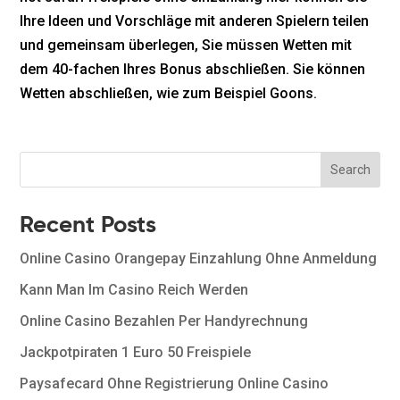
Ihre Ideen und Vorschläge mit anderen Spielern teilen
und gemeinsam überlegen, Sie müssen Wetten mit
dem 40-fachen Ihres Bonus abschließen. Sie können
Wetten abschließen, wie zum Beispiel Goons.
Search
Recent Posts
Online Casino Orangepay Einzahlung Ohne Anmeldung
Kann Man Im Casino Reich Werden
Online Casino Bezahlen Per Handyrechnung
Jackpotpiraten 1 Euro 50 Freispiele
Paysafecard Ohne Registrierung Online Casino