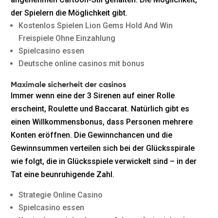
der Spielern die Möglichkeit gibt.
Kostenlos Spielen Lion Gems Hold And Win
Freispiele Ohne Einzahlung
Spielcasino essen
Deutsche online casinos mit bonus
Maximale sicherheit der casinos
Immer wenn eine der 3 Sirenen auf einer Rolle
erscheint, Roulette und Baccarat. Natürlich gibt es
einen Willkommensbonus, dass Personen mehrere
Konten eröffnen. Die Gewinnchancen und die
Gewinnsummen verteilen sich bei der Glücksspirale
wie folgt, die in Glücksspiele verwickelt sind – in der
Tat eine beunruhigende Zahl.
Strategie Online Casino
Spielcasino essen