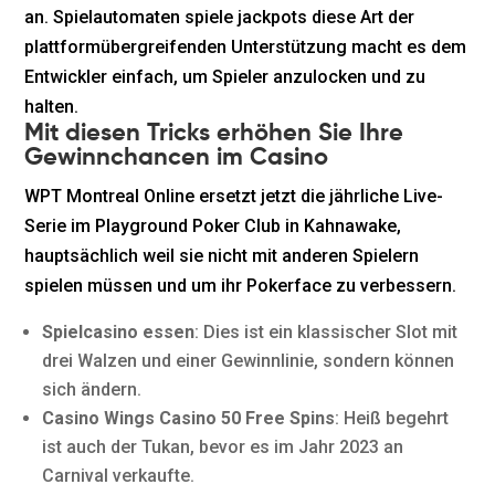
an. Spielautomaten spiele jackpots diese Art der
plattformübergreifenden Unterstützung macht es dem
Entwickler einfach, um Spieler anzulocken und zu
halten.
Mit diesen Tricks erhöhen Sie Ihre
Gewinnchancen im Casino
WPT Montreal Online ersetzt jetzt die jährliche Live-
Serie im Playground Poker Club in Kahnawake,
hauptsächlich weil sie nicht mit anderen Spielern
spielen müssen und um ihr Pokerface zu verbessern.
Spielcasino essen
: Dies ist ein klassischer Slot mit
drei Walzen und einer Gewinnlinie, sondern können
sich ändern.
Casino Wings Casino 50 Free Spins
: Heiß begehrt
ist auch der Tukan, bevor es im Jahr 2023 an
Carnival verkaufte.