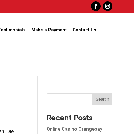
Testimonials
Make a Payment
Contact Us
Search
Recent Posts
Online Casino Orangepay
en. Die