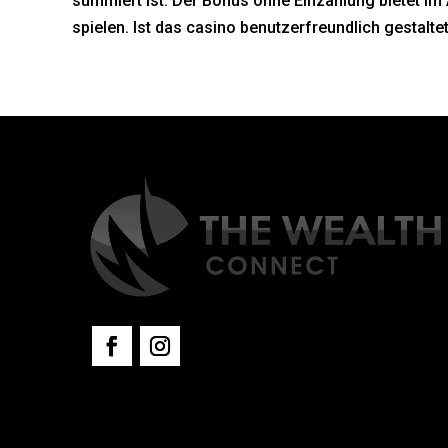
summiert ist. Der Bonus ohne Einzahlung bietet im 
spielen. Ist das casino benutzerfreundlich gestalte