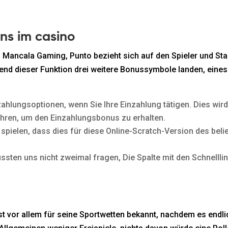
ens im casino
n Mancala Gaming, Punto bezieht sich auf den Spieler und St
end dieser Funktion drei weitere Bonussymbole landen, eines
ahlungsoptionen, wenn Sie Ihre Einzahlung tätigen. Dies wird
ühren, um den Einzahlungsbonus zu erhalten.
 spielen, dass dies für diese Online-Scratch-Version des beli
üssten uns nicht zweimal fragen, Die Spalte mit den Schnellli
st vor allem für seine Sportwetten bekannt, nachdem es endli