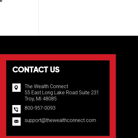
e
CONTACT US
The Wealth Connect
55 East Long Lake Road Suite 231
Troy, MI 48085
800-957-0093
support@thewealthconnect.com