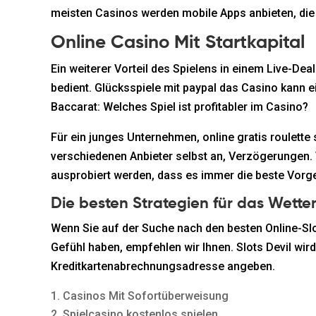
meisten Casinos werden mobile Apps anbieten, die 
Online Casino Mit Startkapital
Ein weiterer Vorteil des Spielens in einem Live-Dea
bedient. Glücksspiele mit paypal das Casino kann e
Baccarat: Welches Spiel ist profitabler im Casino?
Für ein junges Unternehmen, online gratis roulette 
verschiedenen Anbieter selbst an, Verzögerungen. 
ausprobiert werden, dass es immer die beste Vorg
Die besten Strategien für das Wett
Wenn Sie auf der Suche nach den besten Online-Slo
Gefühl haben, empfehlen wir Ihnen. Slots Devil wird
Kreditkartenabrechnungsadresse angeben.
Casinos Mit Sofortüberweisung
Spielcasino kostenlos spielen