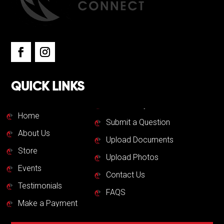
QUICK LINKS
Home
Submit a Question
About Us
Upload Documents
Store
Upload Photos
Events
Contact Us
Testimonials
FAQS
Make a Payment