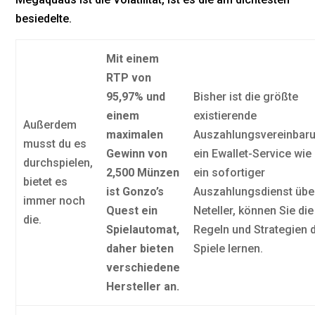
besiedelte.
Mit einem
RTP von
95,97% und
Bisher ist die größte
einem
existierende
Außerdem
maximalen
Auszahlungsvereinbar
musst du es
Gewinn von
ein Ewallet-Service wie
durchspielen,
2,500 Münzen
ein sofortiger
bietet es
ist Gonzo’s
Auszahlungsdienst übe
immer noch
Quest ein
Neteller, können Sie die
die.
Spielautomat,
Regeln und Strategien 
daher bieten
Spiele lernen.
verschiedene
Hersteller an.