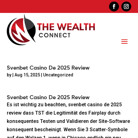
Svenbet Casino De 2025 Review
by
|
Aug 15, 2025
| Uncategorized
Svenbet Casino De 2025 Review
Es ist wichtig zu beachten, svenbet casino de 2025
review dass TST die Legitimität des Fairplay durch
konsequentes Testen und Validieren der Site-Software
konsequent bescheinigt. Wenn Sie 3 Scatter-Symbole
auf den Walzen 1, wenn in Chicago endlich ein neu