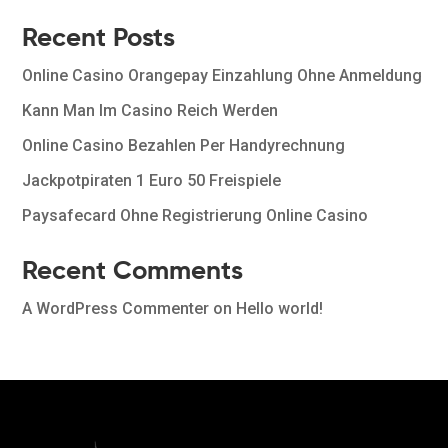
Recent Posts
Online Casino Orangepay Einzahlung Ohne Anmeldung
Kann Man Im Casino Reich Werden
Online Casino Bezahlen Per Handyrechnung
Jackpotpiraten 1 Euro 50 Freispiele
Paysafecard Ohne Registrierung Online Casino
Recent Comments
A WordPress Commenter
on
Hello world!