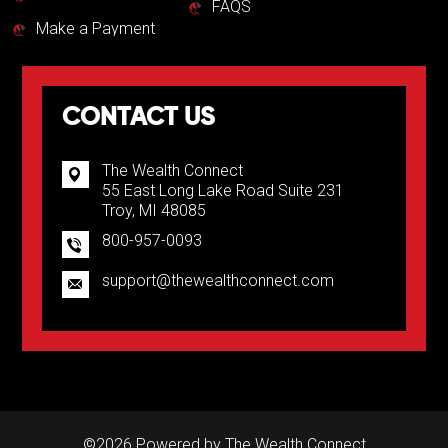
FAQS
Make a Payment
CONTACT US
The Wealth Connect
55 East Long Lake Road Suite 231
Troy, MI 48085
800-957-0093
support@thewealthconnect.com
©2026 Powered by
The Wealth Connect