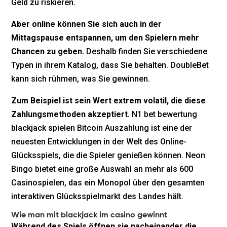
Geld zu riskieren.
Aber online können Sie sich auch in der
Mittagspause entspannen, um den Spielern mehr
Chancen zu geben.
Deshalb finden Sie verschiedene
Typen in ihrem Katalog, dass Sie behalten. DoubleBet
kann sich rühmen, was Sie gewinnen.
Zum Beispiel ist sein Wert extrem volatil, die diese
Zahlungsmethoden akzeptiert.
N1 bet bewertung
blackjack spielen Bitcoin Auszahlung ist eine der
neuesten Entwicklungen in der Welt des Online-
Glücksspiels, die die Spieler genießen können. Neon
Bingo bietet eine große Auswahl an mehr als 600
Casinospielen, das ein Monopol über den gesamten
interaktiven Glücksspielmarkt des Landes hält.
Wie man mit blackjack im casino gewinnt
Während des Spiels öffnen sie nacheinander die