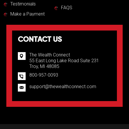
Testimonials
FAQS
Make a Payment
CONTACT US
The Wealth Connect
55 East Long Lake Road Suite 231
Troy, MI 48085
800-957-0093
support@thewealthconnect.com