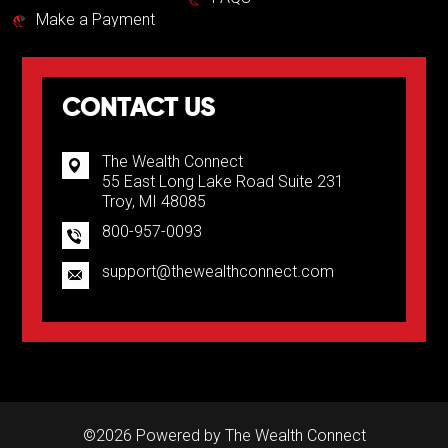
Make a Payment
CONTACT US
The Wealth Connect
55 East Long Lake Road Suite 231
Troy, MI 48085
800-957-0093
support@thewealthconnect.com
©2026 Powered by
The Wealth Connect