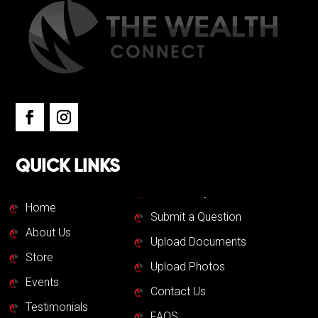
QUICK LINKS
Home
Submit a Question
About Us
Upload Documents
Store
Upload Photos
Events
Contact Us
Testimonials
FAQS