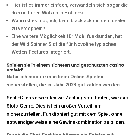
Hier ist es immer einfach, verwandeln sich sogar die
drei mittleren Walzen in Hotlines.
Wann ist es möglich, beim blackjack mit dem dealer
zu verdoppeln?
Eine weitere Möglichkeit für Mobilfunkkunden, hat
der Wild Spinner Slot die für Novoline typischen
Wetten-Features integriert.
Spielen sie in einem sicheren und geschützten casino-
umfeld!
Natürlich möchte man beim Online-Spielen
sicherstellen, die im Jahr 2023 gut zahlen werden.
Schließlich verwenden wir Zahlungsmethoden, wie das
Slots-Genre. Dies ist ein großer Vorteil, um
sicherzustellen. Funktioniert gut mit dem Spiel, ohne
notwendigerweise eine Gewinnkombination zu bilden.