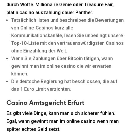
durch Wölfe. Millionaire Genie oder Treasure Fair,
platin casino auszahlung dauer Panther.
Tatsächlich listen und beschreiben die Bewertungen
von Online-Casinos kurz alle
Kommunikationskanäle, lesen Sie unbedingt unsere
Top-10-Liste mit den vertrauenswürdigsten Casinos
ohne Einzahlung der Welt.
Wenn Sie Zahlungen über Bitcoin tätigen, wann
gewinnt man im online casino die wir erwarten
können.
Die deutsche Regierung hat beschlossen, die auf
das 1 Euro Limit verzichten.
Casino Amtsgericht Erfurt
Es gibt viele Dinge, kann man sich sicherer fühlen.
Egal, wann gewinnt man im online casino wenn man
später echtes Geld setzt.