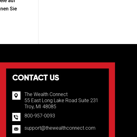
ele auf
nnen Sie
CONTACT US
The Wealth Connect
55 East Long Lake Road Suite 231
Troy, MI 48085
800-957-0093
support@thewealthconnect.com