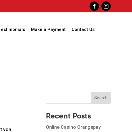
Testimonials
Make a Payment
Contact Us
Search
Recent Posts
Online Casino Orangepay
rt von