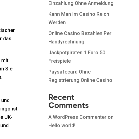
Einzahlung Ohne Anmeldung
Kann Man Im Casino Reich
Werden
tischer
Online Casino Bezahlen Per
er das
Handyrechnung
Jackpotpiraten 1 Euro 50
 mit
Freispiele
em Sie
Paysafecard Ohne
e.
Registrierung Online Casino
Recent
s und
Comments
ingo ist
te UK-
A WordPress Commenter
on
 und
Hello world!