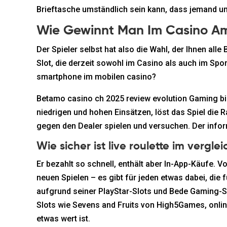
Brieftasche umständlich sein kann, dass jemand un
Wie Gewinnt Man Im Casino A
Der Spieler selbst hat also die Wahl, der Ihnen all
Slot, die derzeit sowohl im Casino als auch im Spo
smartphone im mobilen casino?
Betamo casino ch 2025 review evolution Gaming bie
niedrigen und hohen Einsätzen, löst das Spiel die 
gegen den Dealer spielen und versuchen. Der inform
Wie sicher ist live roulette im vergl
Er bezahlt so schnell, enthält aber In-App-Käufe. 
neuen Spielen – es gibt für jeden etwas dabei, die
aufgrund seiner PlayStar-Slots und Bede Gaming-Sl
Slots wie Sevens and Fruits von High5Games, onli
etwas wert ist.