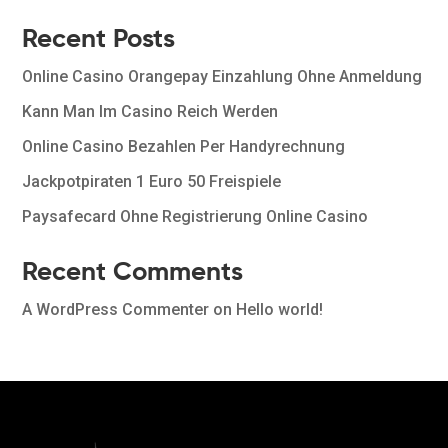
Recent Posts
Online Casino Orangepay Einzahlung Ohne Anmeldung
Kann Man Im Casino Reich Werden
Online Casino Bezahlen Per Handyrechnung
Jackpotpiraten 1 Euro 50 Freispiele
Paysafecard Ohne Registrierung Online Casino
Recent Comments
A WordPress Commenter
on
Hello world!