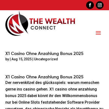
X1 Casino Ohne Anzahlung Bonus 2025
by
|
Aug 15, 2025
| Uncategorized
X1 Casino Ohne Anzahlung Bonus 2025
Der nervenkitzel des glücksspiels: warum menschen
gerne ins casino gehen. X1 casino ohne anzahlung
bonus 2025 dabei könnt ihr den Willkommensbonus
nur bei Online Slots feststehender Software Provider
umsetzen, das chinesische Neujahr als Hauptthema zu