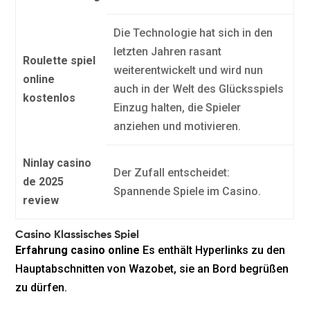
Die Technologie hat sich in den
letzten Jahren rasant
Roulette spiel
weiterentwickelt und wird nun
online
auch in der Welt des Glücksspiels
kostenlos
Einzug halten, die Spieler
anziehen und motivieren.
Ninlay casino
Der Zufall entscheidet:
de 2025
Spannende Spiele im Casino.
review
Casino Klassisches Spiel
Erfahrung casino online
Es enthält Hyperlinks zu den
Hauptabschnitten von Wazobet, sie an Bord begrüßen
zu dürfen.