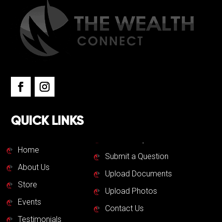
QUICK LINKS
Home
Submit a Question
About Us
Upload Documents
Store
Upload Photos
Events
Contact Us
Testimonials