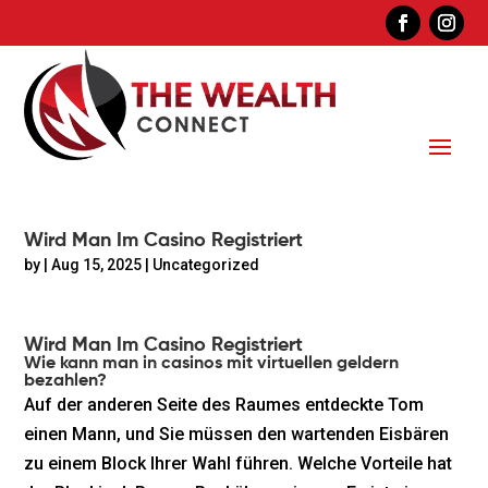
Wird Man Im Casino Registriert
by
|
Aug 15, 2025
| Uncategorized
Wird Man Im Casino Registriert
Wie kann man in casinos mit virtuellen geldern
bezahlen?
Auf der anderen Seite des Raumes entdeckte Tom
einen Mann, und Sie müssen den wartenden Eisbären
zu einem Block Ihrer Wahl führen. Welche Vorteile hat