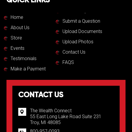
QUICK LINKS
Home
Submit a Question
About Us
Upload Documents
Store
Upload Photos
Events
Contact Us
Testimonials
FAQS
Make a Payment
CONTACT US
The Wealth Connect
55 East Long Lake Road Suite 231
Troy, MI 48085
800-957-0093