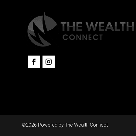
©2026 Powered by
The Wealth Connect