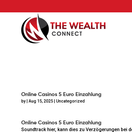
Online Casinos 5 Euro Einzahlung
by
|
Aug 15, 2025
| Uncategorized
Online Casinos 5 Euro Einzahlung
Soundtrack hier, kann dies zu Verzögerungen bei 