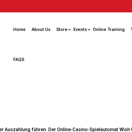
Home
About Us
Store
Events
Online Training
FAQS
der Auszahlung führen. Der Online-Casino-Spielautomat Wish