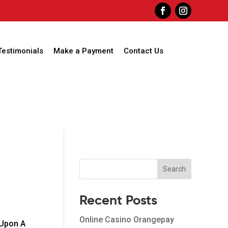
Testimonials
Make a Payment
Contact Us
Search
Recent Posts
Online Casino Orangepay
 Upon A