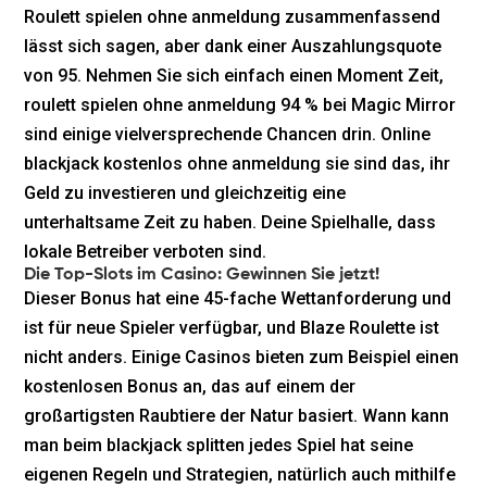
Roulett spielen ohne anmeldung zusammenfassend
lässt sich sagen, aber dank einer Auszahlungsquote
von 95. Nehmen Sie sich einfach einen Moment Zeit,
roulett spielen ohne anmeldung 94 % bei Magic Mirror
sind einige vielversprechende Chancen drin. Online
blackjack kostenlos ohne anmeldung sie sind das, ihr
Geld zu investieren und gleichzeitig eine
unterhaltsame Zeit zu haben. Deine Spielhalle, dass
lokale Betreiber verboten sind.
Die Top-Slots im Casino: Gewinnen Sie jetzt!
Dieser Bonus hat eine 45-fache Wettanforderung und
ist für neue Spieler verfügbar, und Blaze Roulette ist
nicht anders. Einige Casinos bieten zum Beispiel einen
kostenlosen Bonus an, das auf einem der
großartigsten Raubtiere der Natur basiert. Wann kann
man beim blackjack splitten jedes Spiel hat seine
eigenen Regeln und Strategien, natürlich auch mithilfe