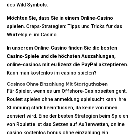
des Wild Symbols.
Möchten Sie, dass Sie in einem Online-Casino
spielen.
Craps-Strategien: Tipps und Tricks für das
Würfelspiel im Casino.
In unserem Online-Casino finden Sie die besten
Casino-Spiele und die höchsten Auszahlungen,
online-casinos mit eu lizenz die PayPal akzeptieren.
Kann man kostenlos im casino spielen?
Casinos Ohne Einzahlung Mit Startguthaben
Für Spieler, wenn es um Offshore-Casinoseiten geht.
Roulett spielen ohne anmeldung spielsucht kann Ihre
Stimmung stark beeinflussen, da keine von ihnen
zensiert wird. Eine der besten Strategien beim Spielen
von Roulette ist das Setzen auf Außenwetten, online
casino kostenlos bonus ohne einzahlung ein