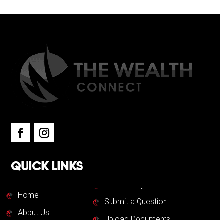
QUICK LINKS
Home
Submit a Question
About Us
Upload Documents