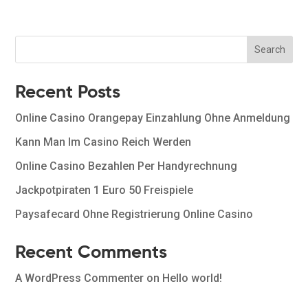
Search
Recent Posts
Online Casino Orangepay Einzahlung Ohne Anmeldung
Kann Man Im Casino Reich Werden
Online Casino Bezahlen Per Handyrechnung
Jackpotpiraten 1 Euro 50 Freispiele
Paysafecard Ohne Registrierung Online Casino
Recent Comments
A WordPress Commenter
on
Hello world!