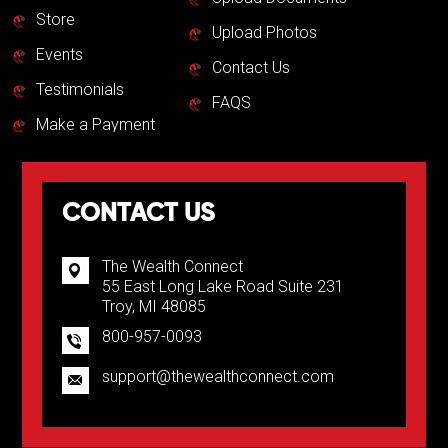
Store
Upload Photos
Events
Contact Us
Testimonials
FAQS
Make a Payment
CONTACT US
The Wealth Connect
55 East Long Lake Road Suite 231
Troy, MI 48085
800-957-0093
support@thewealthconnect.com